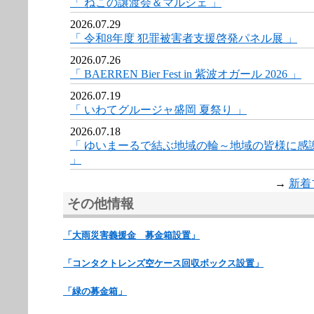
「 ねこの譲渡会＆マルシェ 」
2026.07.29
「 令和8年度 犯罪被害者支援啓発パネル展 」
2026.07.26
「 BAERREN Bier Fest in 紫波オガール 2026 」
2026.07.19
「 いわてグルージャ盛岡 夏祭り 」
2026.07.18
「 ゆいまーるで結ぶ地域の輪～地域の皆様に感
」
→
新着
その他情報
「大雨災害義援金 募金箱設置」
「コンタクトレンズ空ケース回収ボックス設置」
「緑の募金箱」