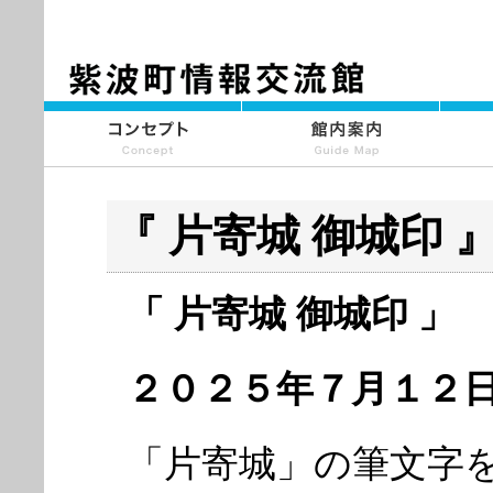
『 片寄城 御城印 
「 片寄城 御城印 」
２０２５年７月１２
「片寄城」の筆文字