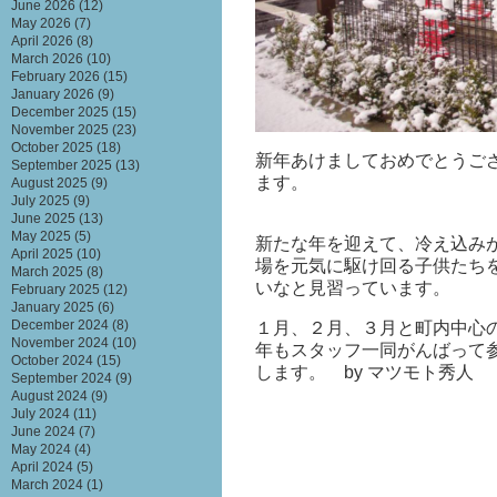
June 2026
(12)
May 2026
(7)
April 2026
(8)
March 2026
(10)
February 2026
(15)
January 2026
(9)
December 2025
(15)
November 2025
(23)
October 2025
(18)
新年あけましておめでとうご
September 2025
(13)
ます。
August 2025
(9)
July 2025
(9)
June 2025
(13)
May 2025
(5)
新たな年を迎えて、冷え込み
April 2025
(10)
場を元気に駆け回る子供たち
March 2025
(8)
いなと見習っています。
February 2025
(12)
January 2025
(6)
December 2024
(8)
１月、２月、３月と町内中心
November 2024
(10)
年もスタッフ一同がんばって
October 2024
(15)
します。 by マツモト秀人
September 2024
(9)
August 2024
(9)
July 2024
(11)
June 2024
(7)
May 2024
(4)
April 2024
(5)
March 2024
(1)