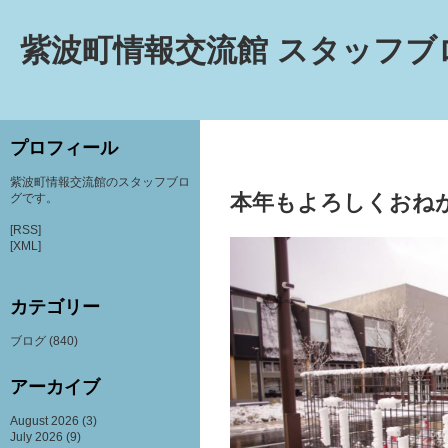
紫波町情報交流館 スタッフブ
プロフィール
紫波町情報交流館のスタッフブロ
本年もよろしくおね
グです。
[RSS]
[XML]
カテゴリー
ブログ
(840)
アーカイブ
August 2026
(3)
July 2026
(9)