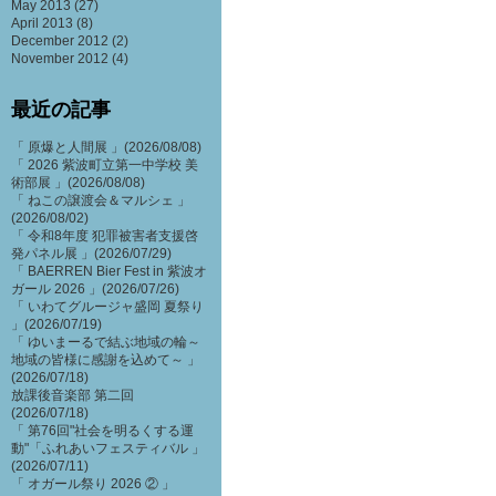
May 2013
(27)
April 2013
(8)
December 2012
(2)
November 2012
(4)
最近の記事
「 原爆と人間展 」(2026/08/08)
「 2026 紫波町立第一中学校 美
術部展 」(2026/08/08)
「 ねこの譲渡会＆マルシェ 」
(2026/08/02)
「 令和8年度 犯罪被害者支援啓
発パネル展 」(2026/07/29)
「 BAERREN Bier Fest in 紫波オ
ガール 2026 」(2026/07/26)
「 いわてグルージャ盛岡 夏祭り
」(2026/07/19)
「 ゆいまーるで結ぶ地域の輪～
地域の皆様に感謝を込めて～ 」
(2026/07/18)
放課後音楽部 第二回
(2026/07/18)
「 第76回"社会を明るくする運
動"「ふれあいフェスティバル 」
(2026/07/11)
「 オガール祭り 2026 ② 」