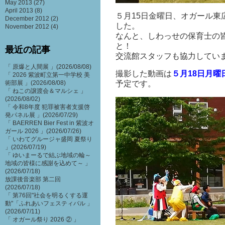
May 2013
(27)
April 2013
(8)
５月15日金曜日、オガール
December 2012
(2)
した。
November 2012
(4)
なんと、しわっせの保育士の
と！
最近の記事
交流館スタッフも協力してい
「 原爆と人間展 」(2026/08/08)
撮影した動画は
５月18日月曜
「 2026 紫波町立第一中学校 美
術部展 」(2026/08/08)
予定です。
「 ねこの譲渡会＆マルシェ 」
(2026/08/02)
「 令和8年度 犯罪被害者支援啓
発パネル展 」(2026/07/29)
「 BAERREN Bier Fest in 紫波オ
ガール 2026 」(2026/07/26)
「 いわてグルージャ盛岡 夏祭り
」(2026/07/19)
「 ゆいまーるで結ぶ地域の輪～
地域の皆様に感謝を込めて～ 」
(2026/07/18)
放課後音楽部 第二回
(2026/07/18)
「 第76回"社会を明るくする運
動"「ふれあいフェスティバル 」
(2026/07/11)
「 オガール祭り 2026 ② 」