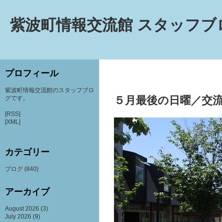
紫波町情報交流館 スタッフブ
プロフィール
紫波町情報交流館のスタッフブロ
５月最後の日曜／交
グです。
[RSS]
[XML]
カテゴリー
ブログ
(840)
アーカイブ
August 2026
(3)
July 2026
(9)