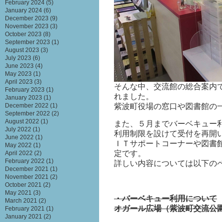
February 2024
(5)
January 2024
(6)
December 2023
(9)
November 2023
(3)
October 2023
(8)
September 2023
(1)
August 2023
(3)
July 2023
(6)
June 2023
(4)
May 2023
(1)
April 2023
(3)
そんな中、交流館の総合案内
February 2023
(1)
れました。
January 2023
(1)
紫波町役場の窓口や図書館の
December 2022
(1)
September 2022
(2)
August 2022
(1)
また、５月までバーベキュー
July 2022
(1)
利用制限を設けて受付を再開
June 2022
(1)
ＩＴサポートコーナーや図書
May 2022
(1)
定です。
April 2022
(2)
February 2022
(1)
詳しい内容については以下の
December 2021
(1)
November 2021
(2)
October 2021
(2)
May 2021
(3)
・バーベキュー利用について
March 2021
(2)
オガール広場（紫波町交流公
February 2021
(1)
January 2021
(2)