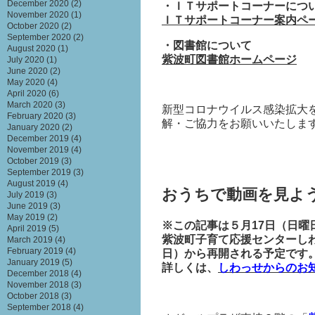
December 2020
(2)
・ＩＴサポートコーナーにつ
November 2020
(1)
ＩＴサポートコーナー案内ペ
October 2020
(2)
September 2020
(2)
・図書館について
August 2020
(1)
紫波町図書館ホームページ
July 2020
(1)
June 2020
(2)
May 2020
(4)
April 2020
(6)
March 2020
(3)
新型コロナウイルス感染拡大
February 2020
(3)
解・ご協力をお願いいたしま
January 2020
(2)
December 2019
(4)
November 2019
(4)
October 2019
(3)
September 2019
(3)
August 2019
(4)
おうちで動画を見よ
July 2019
(3)
June 2019
(3)
May 2019
(2)
※この記事は５月17日（日曜
April 2019
(5)
紫波町子育て応援センターし
March 2019
(4)
February 2019
(4)
日）から再開される予定です
January 2019
(5)
詳しくは、
しわっせからのお
December 2018
(4)
November 2018
(3)
October 2018
(3)
September 2018
(4)