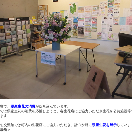
響で、
県産生花の消費
が落ち込んでいます。
では県産生花の消費を応援しようと、各生花店にご協力いただき生花を公共施設等
ます。
ち交流館では町内の生花店にご協力いただき、計３か所に
県産生花を展示
していま
場所＞