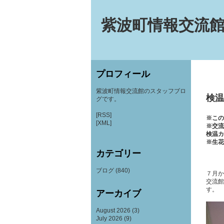
紫波町情報交流館
プロフィール
紫波町情報交流館のスタッフブロ
検温
グです。
[RSS]
※この
[XML]
※交流
検温カ
※生花
カテゴリー
ブログ
(840)
７月か
交流館
す。
アーカイブ
August 2026
(3)
July 2026
(9)