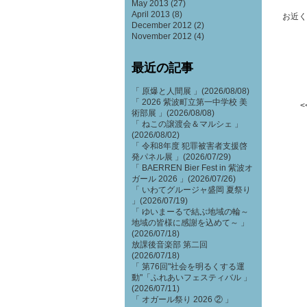
May 2013
(27)
April 2013
(8)
お近く
December 2012
(2)
November 2012
(4)
最近の記事
「 原爆と人間展 」(2026/08/08)
「 2026 紫波町立第一中学校 美
<
術部展 」(2026/08/08)
「 ねこの譲渡会＆マルシェ 」
(2026/08/02)
「 令和8年度 犯罪被害者支援啓
発パネル展 」(2026/07/29)
「 BAERREN Bier Fest in 紫波オ
ガール 2026 」(2026/07/26)
「 いわてグルージャ盛岡 夏祭り
」(2026/07/19)
「 ゆいまーるで結ぶ地域の輪～
地域の皆様に感謝を込めて～ 」
(2026/07/18)
放課後音楽部 第二回
(2026/07/18)
「 第76回"社会を明るくする運
動"「ふれあいフェスティバル 」
(2026/07/11)
「 オガール祭り 2026 ② 」