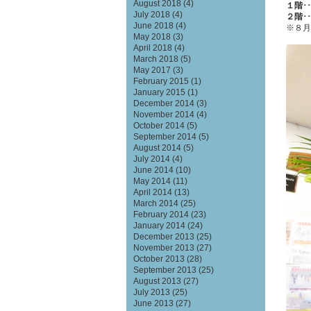
August 2018
(4)
１階･
July 2018
(4)
２階･
June 2018
(4)
※８月
May 2018
(3)
April 2018
(4)
March 2018
(5)
May 2017
(3)
February 2015
(1)
January 2015
(1)
December 2014
(3)
November 2014
(4)
October 2014
(5)
September 2014
(5)
August 2014
(5)
July 2014
(4)
June 2014
(10)
May 2014
(11)
April 2014
(13)
March 2014
(25)
February 2014
(23)
January 2014
(24)
December 2013
(25)
November 2013
(27)
October 2013
(28)
September 2013
(25)
August 2013
(27)
July 2013
(25)
June 2013
(27)