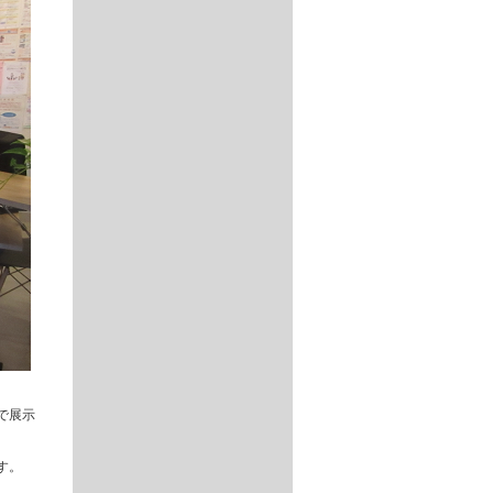
で展示
す。