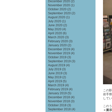
December 2020
(2)
November 2020
(1)
October 2020
(2)
September 2020
(2)
August 2020
(1)
July 2020
(1)
June 2020
(2)
May 2020
(4)
April 2020
(6)
March 2020
(3)
February 2020
(3)
January 2020
(2)
December 2019
(4)
November 2019
(4)
October 2019
(3)
September 2019
(3)
August 2019
(4)
July 2019
(3)
June 2019
(3)
May 2019
(2)
April 2019
(5)
March 2019
(4)
February 2019
(4)
この影
January 2019
(5)
岩手県
December 2018
(4)
してい
November 2018
(3)
October 2018
(3)
このう
September 2018
(4)
＜展示