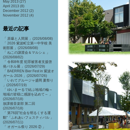
May 2013
(27)
April 2013
(8)
December 2012
(2)
November 2012
(4)
最近の記事
「 原爆と人間展 」(2026/08/08)
「 2026 紫波町立第一中学校 美
術部展 」(2026/08/08)
「 ねこの譲渡会＆マルシェ 」
(2026/08/02)
「 令和8年度 犯罪被害者支援啓
発パネル展 」(2026/07/29)
「 BAERREN Bier Fest in 紫波オ
ガール 2026 」(2026/07/26)
「 いわてグルージャ盛岡 夏祭り
」(2026/07/19)
「 ゆいまーるで結ぶ地域の輪～
地域の皆様に感謝を込めて～ 」
(2026/07/18)
放課後音楽部 第二回
(2026/07/18)
「 第76回"社会を明るくする運
動"「ふれあいフェスティバル 」
(2026/07/11)
「 オガール祭り 2026 ② 」