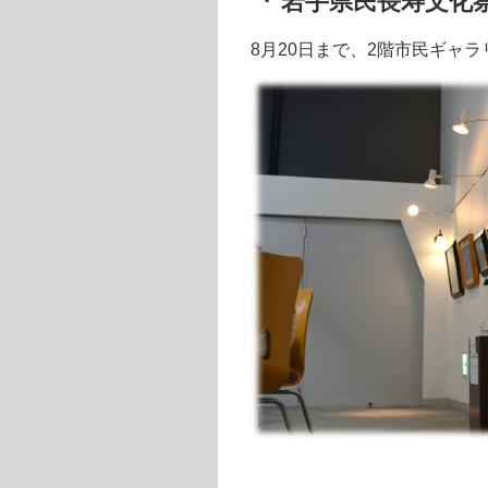
『 岩手県民長寿文化
8
月
20
日まで、
2
階市民ギャラ