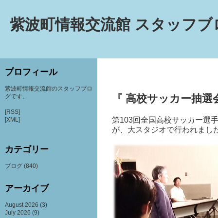
紫波町情報交流館 スタッフブ
プロフィール
紫波町情報交流館のスタッフブロ
『 高校サッカー抽選会
グです。
[RSS]
第
103
回全国高校サッカー選
[XML]
が、大スタジオで行われまし
カテゴリー
ブログ
(840)
アーカイブ
August 2026
(3)
July 2026
(9)