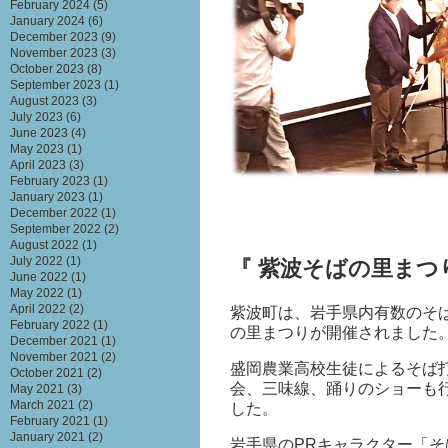
February 2024
(5)
January 2024
(6)
December 2023
(9)
November 2023
(3)
October 2023
(8)
September 2023
(1)
August 2023
(3)
July 2023
(6)
June 2023
(4)
May 2023
(1)
April 2023
(3)
February 2023
(1)
January 2023
(1)
December 2022
(1)
September 2022
(2)
August 2022
(1)
July 2022
(1)
『 紫波そばの里まつ
June 2022
(1)
May 2022
(1)
April 2022
(2)
紫波町は、岩手県内有数のそ
February 2022
(1)
の里まつりが開催されました
December 2021
(1)
November 2021
(2)
盛岡農業高校生徒によるそば
October 2021
(2)
会、三味線、踊りのショーも
May 2021
(3)
March 2021
(2)
した。
February 2021
(1)
January 2021
(2)
岩手県の
PR
キャラクター「そ