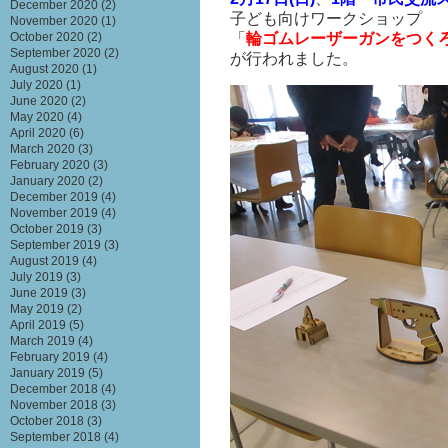
December 2020
(2)
子ども向けワークショップ
November 2020
(1)
「
輪ゴムレーザーガンをつく
October 2020
(2)
September 2020
(2)
が行われました。
August 2020
(1)
July 2020
(1)
June 2020
(2)
May 2020
(4)
April 2020
(6)
March 2020
(3)
February 2020
(3)
January 2020
(2)
December 2019
(4)
November 2019
(4)
October 2019
(3)
September 2019
(3)
August 2019
(4)
July 2019
(3)
June 2019
(3)
May 2019
(2)
April 2019
(5)
March 2019
(4)
February 2019
(4)
January 2019
(5)
December 2018
(4)
November 2018
(3)
October 2018
(3)
September 2018
(4)