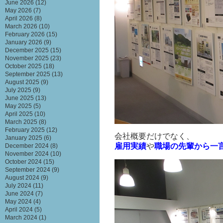
June 2026
(12)
May 2026
(7)
April 2026
(8)
March 2026
(10)
February 2026
(15)
January 2026
(9)
December 2025
(15)
November 2025
(23)
October 2025
(18)
September 2025
(13)
August 2025
(9)
July 2025
(9)
June 2025
(13)
May 2025
(5)
April 2025
(10)
March 2025
(8)
February 2025
(12)
会社概要だけでなく、
January 2025
(6)
雇用実績
や
職場の先輩から一
December 2024
(8)
November 2024
(10)
October 2024
(15)
September 2024
(9)
August 2024
(9)
July 2024
(11)
June 2024
(7)
May 2024
(4)
April 2024
(5)
March 2024
(1)