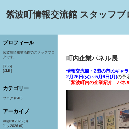
紫波町情報交流館 スタッフブ
プロフィール
紫波町情報交流館のスタッフブロ
町内企業パネル展
グです。
[RSS]
情報交流館・2階の市民ギャラ
[XML]
2月26日(火)～5月6日(月)
の予
「
紫波町内の企業紹介 パネ
カテゴリー
ブログ
(840)
アーカイブ
August 2026
(3)
July 2026
(9)