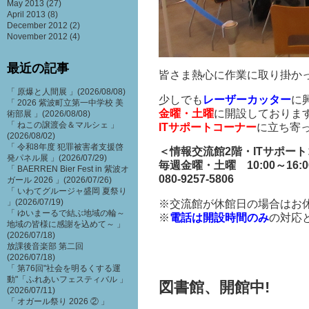
May 2013
(27)
April 2013
(8)
December 2012
(2)
November 2012
(4)
最近の記事
皆さま熱心に作業に取り掛か
「 原爆と人間展 」(2026/08/08)
少しでも
レーザーカッター
に
「 2026 紫波町立第一中学校 美
金曜・土曜
に開設しておりま
術部展 」(2026/08/08)
「 ねこの譲渡会＆マルシェ 」
ITサポートコーナー
に立ち寄
(2026/08/02)
「 令和8年度 犯罪被害者支援啓
＜情報交流館2階・ITサポー
発パネル展 」(2026/07/29)
毎週金曜・土曜 10:00～16:
「 BAERREN Bier Fest in 紫波オ
080-9257-5806
ガール 2026 」(2026/07/26)
「 いわてグルージャ盛岡 夏祭り
」(2026/07/19)
※交流館が休館日の場合はお
「 ゆいまーるで結ぶ地域の輪～
※
電話は開設時間のみ
の対応
地域の皆様に感謝を込めて～ 」
(2026/07/18)
放課後音楽部 第二回
(2026/07/18)
「 第76回"社会を明るくする運
動"「ふれあいフェスティバル 」
図書館、開館中!
(2026/07/11)
「 オガール祭り 2026 ② 」