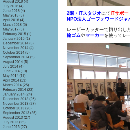
August 2018
(4)
July 2018
(4)
June 2018
(4)
2階・ITスタジオ
にて
ITサポ
May 2018
(3)
NPO法人ゴーフォワードジャ
April 2018
(4)
March 2018
(5)
レーザーカッター
で切り出し
May 2017
(3)
February 2015
(1)
輪ゴム
や
マーカー
を使ってレ
January 2015
(1)
December 2014
(3)
November 2014
(4)
October 2014
(5)
September 2014
(5)
August 2014
(5)
July 2014
(4)
June 2014
(10)
May 2014
(11)
April 2014
(13)
March 2014
(25)
February 2014
(23)
January 2014
(24)
December 2013
(25)
November 2013
(27)
October 2013
(28)
September 2013
(25)
August 2013
(27)
July 2013
(25)
June 2013
(27)