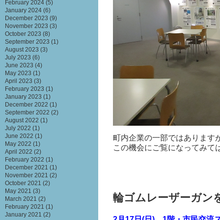
February 2024
(5)
January 2024
(6)
December 2023
(9)
November 2023
(3)
October 2023
(8)
September 2023
(1)
August 2023
(3)
July 2023
(6)
June 2023
(4)
May 2023
(1)
April 2023
(3)
February 2023
(1)
January 2023
(1)
December 2022
(1)
September 2022
(2)
August 2022
(1)
July 2022
(1)
June 2022
(1)
町内企業の一部ではあります
May 2022
(1)
この機会にご覧になってみて
April 2022
(2)
February 2022
(1)
December 2021
(1)
November 2021
(2)
October 2021
(2)
May 2021
(3)
輪ゴムレーザーガン
March 2021
(2)
February 2021
(1)
January 2021
(2)
2月17日(日)
、
1階・市民交流