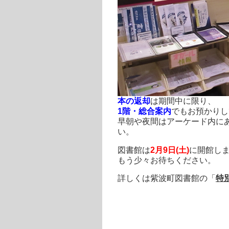
本の返却
は期間中に限り、
1階・総合案内
でもお預かりし
早朝や夜間はアーケード内に
い。
図書館は
2月9日(土)
に開館し
もう少々お待ちください。
詳しくは紫波町図書館の「
特