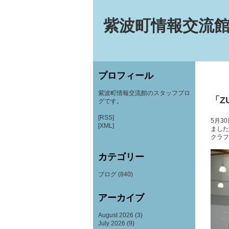
紫波町情報交流館
プロフィール
紫波町情報交流館のスタッフブロ
「Z
グです。
[RSS]
5月3
[XML]
ました
クラフ
カテゴリー
ブログ
(840)
アーカイブ
August 2026
(3)
July 2026
(9)