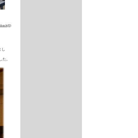
kback(0)
まし
した。