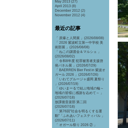
May 2013
(27)
April 2013
(8)
December 2012
(2)
November 2012
(4)
最近の記事
「 原爆と人間展 」(2026/08/08)
「 2026 紫波町立第一中学校 美
術部展 」(2026/08/08)
「 ねこの譲渡会＆マルシェ 」
(2026/08/02)
「 令和8年度 犯罪被害者支援啓
発パネル展 」(2026/07/29)
「 BAERREN Bier Fest in 紫波オ
ガール 2026 」(2026/07/26)
「 いわてグルージャ盛岡 夏祭り
」(2026/07/19)
「 ゆいまーるで結ぶ地域の輪～
地域の皆様に感謝を込めて～ 」
(2026/07/18)
放課後音楽部 第二回
(2026/07/18)
「 第76回"社会を明るくする運
動"「ふれあいフェスティバル 」
(2026/07/11)
「 オガール祭り 2026 ② 」