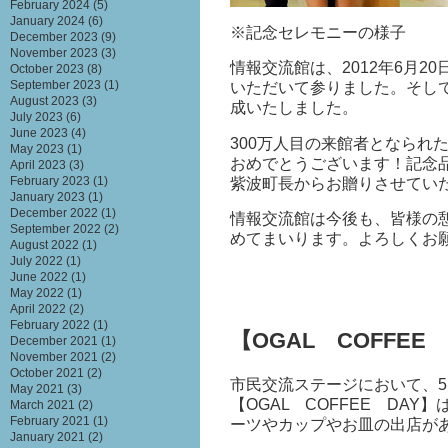
February 2024
(5)
January 2024
(6)
※記念セレモニーの様子
December 2023
(9)
November 2023
(3)
情報交流館は、2012年6月
October 2023
(8)
September 2023
(1)
いただいて参りました。そして
August 2023
(3)
成いたしました。
July 2023
(6)
June 2023
(4)
300万人目の来館者となられ
May 2023
(1)
おめでとうございます！記念
April 2023
(3)
February 2023
(1)
紫波町長からお贈りさせてい
January 2023
(1)
December 2022
(1)
情報交流館は今後も、皆様の
September 2022
(2)
めてまいります。よろしくお
August 2022
(1)
July 2022
(1)
June 2022
(1)
May 2022
(1)
April 2022
(2)
February 2022
(1)
【OGAL COFFEE 
December 2021
(1)
November 2021
(2)
October 2021
(2)
市民交流ステージにおいて、5
May 2021
(3)
【OGAL COFFEE DA
March 2021
(2)
February 2021
(1)
ーツやカップやお皿の出店が
January 2021
(2)