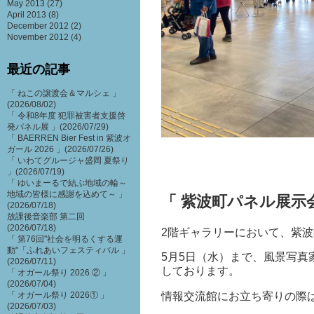
May 2013
(27)
April 2013
(8)
December 2012
(2)
November 2012
(4)
最近の記事
「 ねこの譲渡会＆マルシェ 」
(2026/08/02)
「 令和8年度 犯罪被害者支援啓
発パネル展 」(2026/07/29)
「 BAERREN Bier Fest in 紫波オ
ガール 2026 」(2026/07/26)
「 いわてグルージャ盛岡 夏祭り
」(2026/07/19)
「 ゆいまーるで結ぶ地域の輪～
地域の皆様に感謝を込めて～ 」
「 紫波町パネル展示会
(2026/07/18)
放課後音楽部 第二回
(2026/07/18)
2階ギャラリーにおいて、紫波
「 第76回"社会を明るくする運
動"「ふれあいフェスティバル 」
5月5日（水）まで、風景写
(2026/07/11)
しております。
「 オガール祭り 2026 ② 」
(2026/07/04)
情報交流館にお立ち寄りの際
「 オガール祭り 2026① 」
(2026/07/03)