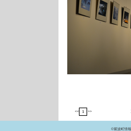
<<
>>
1
©紫波町情報交流館