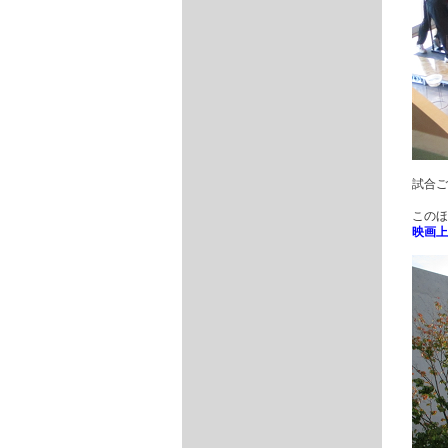
試合ご
このほ
映画上