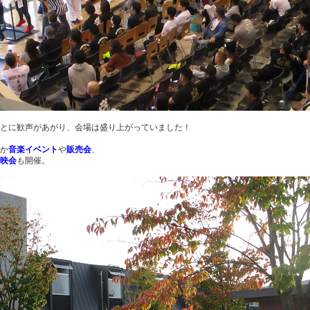
とに歓声があがり、会場は盛り上がっていました！
か
音楽イベント
や
販売会
、
映会
も開催。