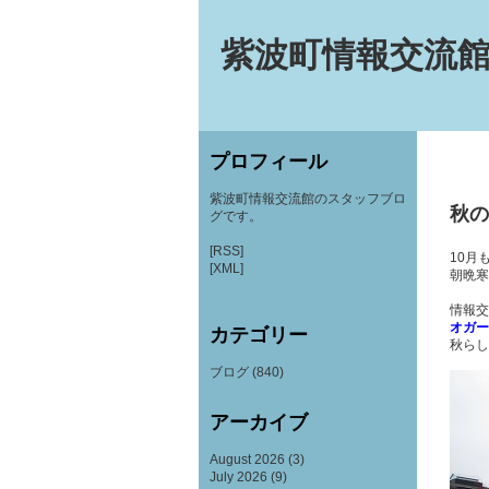
紫波町情報交流館
プロフィール
紫波町情報交流館のスタッフブロ
秋の
グです。
[RSS]
10月
[XML]
朝晩寒
情報交
オガー
カテゴリー
秋らし
ブログ
(840)
アーカイブ
August 2026
(3)
July 2026
(9)