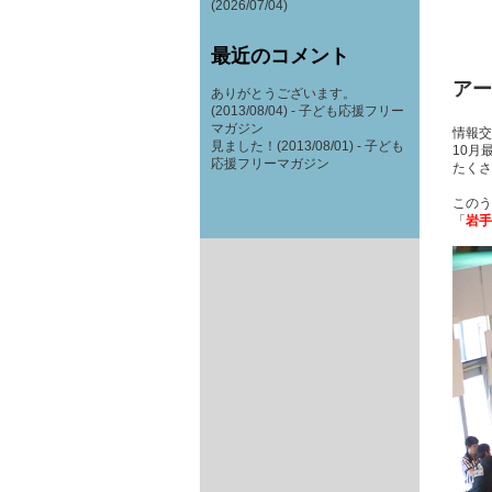
(2026/07/04)
最近のコメント
アー
ありがとうございます。
(2013/08/04) -
子ども応援フリー
マガジン
情報交
見ました！(2013/08/01) -
子ども
10月
応援フリーマガジン
たくさ
このう
「
岩手