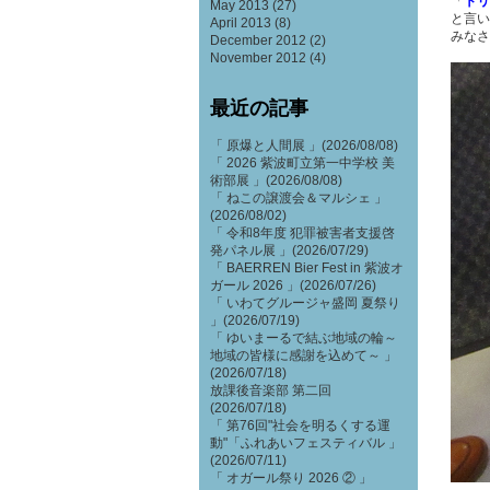
「
トリ
May 2013
(27)
と言い
April 2013
(8)
みなさ
December 2012
(2)
November 2012
(4)
最近の記事
「 原爆と人間展 」(2026/08/08)
「 2026 紫波町立第一中学校 美
術部展 」(2026/08/08)
「 ねこの譲渡会＆マルシェ 」
(2026/08/02)
「 令和8年度 犯罪被害者支援啓
発パネル展 」(2026/07/29)
「 BAERREN Bier Fest in 紫波オ
ガール 2026 」(2026/07/26)
「 いわてグルージャ盛岡 夏祭り
」(2026/07/19)
「 ゆいまーるで結ぶ地域の輪～
地域の皆様に感謝を込めて～ 」
(2026/07/18)
放課後音楽部 第二回
(2026/07/18)
「 第76回"社会を明るくする運
動"「ふれあいフェスティバル 」
(2026/07/11)
「 オガール祭り 2026 ② 」