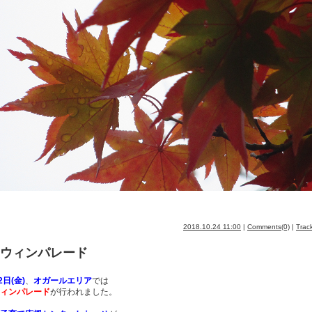
2018.10.24 11:00
|
Comments(0)
|
Trac
ウィンパレード
2日(金)
、
オガールエリア
では
ィンパレード
が行われました。