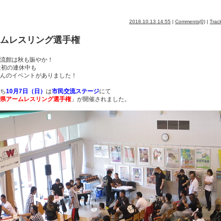
2018.10.13 14:55
|
Comments(0)
|
Trac
ムレスリング選手権
流館は秋も賑やか！
最初の連休中も
んのイベントがありました！
ち
10月7日（日）
は
市民交流ステージ
にて
県アームレスリング選手権
」が開催されました。