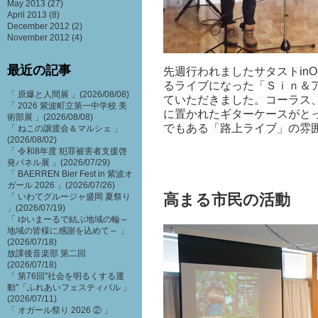
May 2013
(27)
April 2013
(8)
December 2012
(2)
November 2012
(4)
最近の記事
先週行われましたサタストin
るライブになった「Ｓｉｎ＆
「 原爆と人間展 」(2026/08/08)
ていただきました。コーラス
「 2026 紫波町立第一中学校 美
に置かれたギターケースがと
術部展 」(2026/08/08)
でもある「路上ライブ」の雰囲
「 ねこの譲渡会＆マルシェ 」
(2026/08/02)
「 令和8年度 犯罪被害者支援啓
発パネル展 」(2026/07/29)
「 BAERREN Bier Fest in 紫波オ
ガール 2026 」(2026/07/26)
高まる市民の活動
「 いわてグルージャ盛岡 夏祭り
」(2026/07/19)
「 ゆいまーるで結ぶ地域の輪～
地域の皆様に感謝を込めて～ 」
(2026/07/18)
放課後音楽部 第二回
(2026/07/18)
「 第76回"社会を明るくする運
動"「ふれあいフェスティバル 」
(2026/07/11)
「 オガール祭り 2026 ② 」