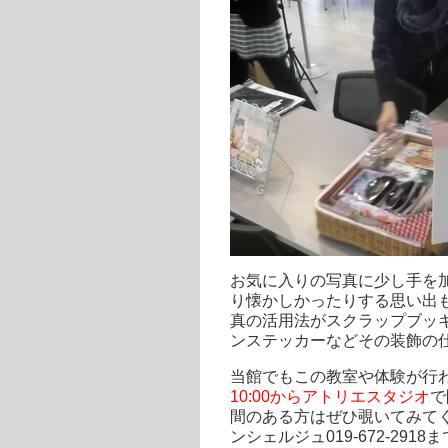
お気に入りの写真に少し手を
り懐かしかったりする思い出
真の活用法がスクラップブッ
ンステッカーなどその装飾の
当館でもこの教室や体験が行
10:00からアトリエスタジオ
で
間のある方はぜひ覗いてみて
ンシェルジュ019-672-2918まで