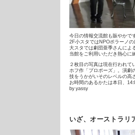
今日の情報交流館も賑やかで
2F小スタではNPOポラーノ
大スタでは劇団亜季さんによ
当館をご利用いただき熱心に
２枚目の写真は現在行われて
ホフ作「プロポーズ」。演劇
技をうかがいそのレベルの高
お時間のあるかたは本日、14
by yassy
いざ、オーストラリ