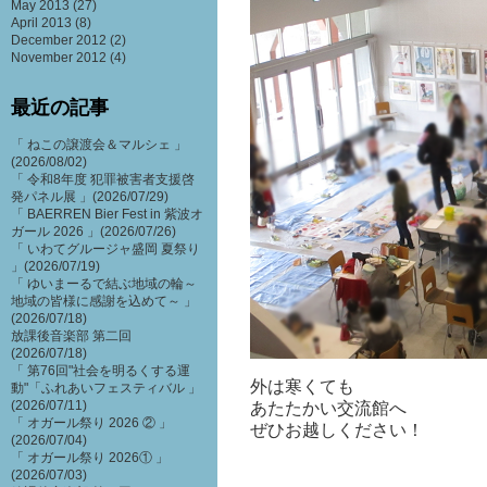
May 2013
(27)
April 2013
(8)
December 2012
(2)
November 2012
(4)
最近の記事
「 ねこの譲渡会＆マルシェ 」
(2026/08/02)
「 令和8年度 犯罪被害者支援啓
発パネル展 」(2026/07/29)
「 BAERREN Bier Fest in 紫波オ
ガール 2026 」(2026/07/26)
「 いわてグルージャ盛岡 夏祭り
」(2026/07/19)
「 ゆいまーるで結ぶ地域の輪～
地域の皆様に感謝を込めて～ 」
(2026/07/18)
放課後音楽部 第二回
(2026/07/18)
「 第76回"社会を明るくする運
外は寒くても
動"「ふれあいフェスティバル 」
(2026/07/11)
あたたかい交流館へ
「 オガール祭り 2026 ② 」
ぜひお越しください！
(2026/07/04)
「 オガール祭り 2026① 」
(2026/07/03)