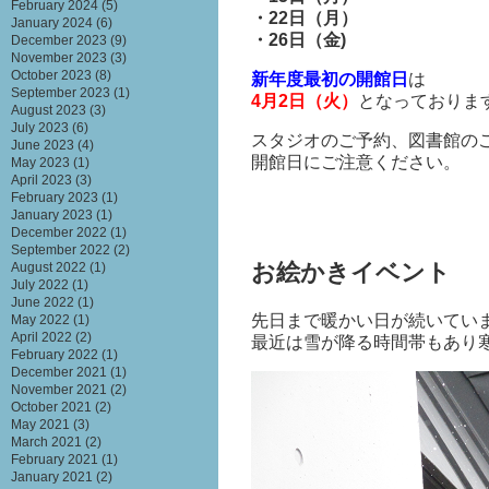
February 2024
(5)
・22日（月）
January 2024
(6)
・26日（金)
December 2023
(9)
November 2023
(3)
October 2023
(8)
新年度最初の開館日
は
September 2023
(1)
4月2日（火）
となっておりま
August 2023
(3)
July 2023
(6)
スタジオのご予約、図書館の
June 2023
(4)
開館日にご注意ください。
May 2023
(1)
April 2023
(3)
February 2023
(1)
January 2023
(1)
December 2022
(1)
September 2022
(2)
お絵かきイベント
August 2022
(1)
July 2022
(1)
June 2022
(1)
先日まで暖かい日が続いてい
May 2022
(1)
April 2022
(2)
最近は雪が降る時間帯もあり
February 2022
(1)
December 2021
(1)
November 2021
(2)
October 2021
(2)
May 2021
(3)
March 2021
(2)
February 2021
(1)
January 2021
(2)