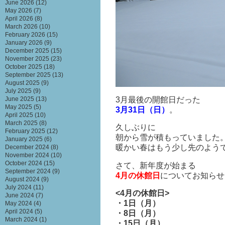
June 2026
(12)
May 2026
(7)
April 2026
(8)
March 2026
(10)
February 2026
(15)
January 2026
(9)
December 2025
(15)
November 2025
(23)
October 2025
(18)
September 2025
(13)
August 2025
(9)
July 2025
(9)
3月最後の開館日だった
June 2025
(13)
May 2025
(5)
3月31日（日）
。
April 2025
(10)
March 2025
(8)
久しぶりに
February 2025
(12)
朝から雪が積もっていました
January 2025
(6)
暖かい春はもう少し先のよう
December 2024
(8)
November 2024
(10)
October 2024
(15)
さて、新年度が始まる
September 2024
(9)
4月の休館日
についてお知らせ
August 2024
(9)
July 2024
(11)
<4月の休館日>
June 2024
(7)
・1日（月）
May 2024
(4)
April 2024
(5)
・8日（月）
March 2024
(1)
・15日（月）