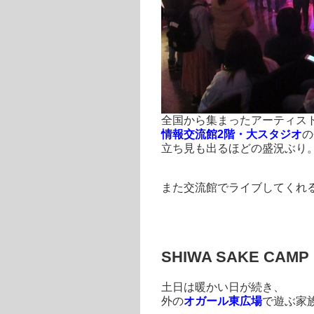
全国から集まったアーティス
情報交流館2階・大スタジオ
の
立ち見も出るほどの盛況ぶり
また交流館でライブしてくれ
SHIWA SAKE CAMP
土日は暖かい日が続き、
外の
オガール東広場
で遊ぶ家