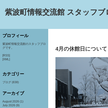
紫波町情報交流館 スタッフブ
プロフィール
紫波町情報交流館のスタッフブロ
4月の休館日について
グです。
[RSS]
[XML]
カテゴリー
ブログ
(838)
アーカイブ
August 2026
(1)
July 2026
(9)