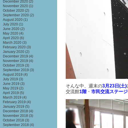
December 2020
(2)
November 2020
(1)
October 2020
(2)
September 2020
(2)
August 2020
(1)
July 2020
(1)
June 2020
(2)
May 2020
(4)
April 2020
(6)
March 2020
(3)
February 2020
(3)
January 2020
(2)
December 2019
(4)
November 2019
(4)
October 2019
(3)
September 2019
(3)
August 2019
(4)
July 2019
(3)
June 2019
(3)
そんな中、週末の
3月23日(土)
May 2019
(2)
交流館
1階
・
市民交流ステージ
April 2019
(5)
March 2019
(4)
February 2019
(4)
January 2019
(5)
December 2018
(4)
November 2018
(3)
October 2018
(3)
September 2018
(4)