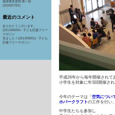
放課後音楽部 第一回
(2026/07/01)
最近のコメント
ありがとうございます。
(2013/08/04) -
子ども応援フリー
マガジン
見ました！(2013/08/01) -
子ども
応援フリーマガジン
平成26年から毎年開催されて
小学生を対象に年3回開催さ
今年のテーマは「
空気につい
ホバークラフト
の工作を行い
中学生たちも参加し