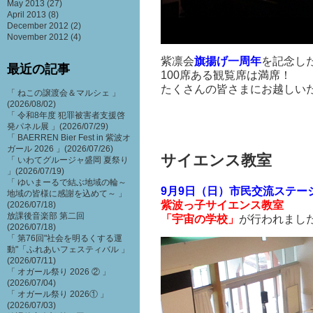
May 2013
(27)
April 2013
(8)
December 2012
(2)
November 2012
(4)
紫凛会
旗揚げ一周年
を記念し
最近の記事
100席ある観覧席は満席！
たくさんの皆さまにお越しい
「 ねこの譲渡会＆マルシェ 」
(2026/08/02)
「 令和8年度 犯罪被害者支援啓
発パネル展 」(2026/07/29)
「 BAERREN Bier Fest in 紫波オ
ガール 2026 」(2026/07/26)
サイエンス教室
「 いわてグルージャ盛岡 夏祭り
」(2026/07/19)
「 ゆいまーるで結ぶ地域の輪～
9月9日（日）市民交流ステー
地域の皆様に感謝を込めて～ 」
紫波っ子サイエンス教室
(2026/07/18)
放課後音楽部 第二回
「宇宙の学校」
が行われまし
(2026/07/18)
「 第76回"社会を明るくする運
動"「ふれあいフェスティバル 」
(2026/07/11)
「 オガール祭り 2026 ② 」
(2026/07/04)
「 オガール祭り 2026① 」
(2026/07/03)