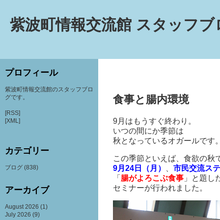
紫波町情報交流館 スタッフブ
プロフィール
紫波町情報交流館のスタッフブロ
食事と腸内環境
グです。
[RSS]
9月はもうすぐ終わり。
[XML]
いつの間にか季節は
秋となっているオガールです
カテゴリー
この季節といえば、食欲の秋
9月24日（月）
、
市民交流ス
ブログ
(838)
「
腸がよろこぶ食事
」と題し
セミナーが行われました。
アーカイブ
August 2026
(1)
July 2026
(9)