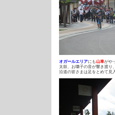
オガールエリア
にも
山車
がや
太鼓、お囃子の音が響き渡り
沿道の皆さまは足をとめて見