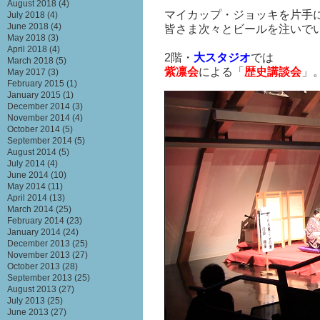
August 2018
(4)
マイカップ・ジョッキを片手
July 2018
(4)
June 2018
(4)
皆さま次々とビールを注いで
May 2018
(3)
April 2018
(4)
2階・
大スタジオ
では
March 2018
(5)
紫凛会
による「
歴史講談会
」
May 2017
(3)
February 2015
(1)
January 2015
(1)
December 2014
(3)
November 2014
(4)
October 2014
(5)
September 2014
(5)
August 2014
(5)
July 2014
(4)
June 2014
(10)
May 2014
(11)
April 2014
(13)
March 2014
(25)
February 2014
(23)
January 2014
(24)
December 2013
(25)
November 2013
(27)
October 2013
(28)
September 2013
(25)
August 2013
(27)
July 2013
(25)
June 2013
(27)