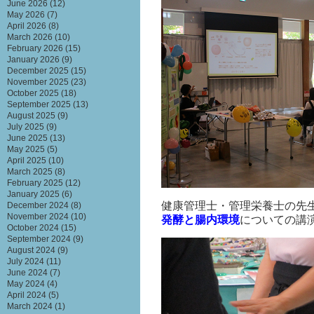
June 2026
(12)
May 2026
(7)
April 2026
(8)
March 2026
(10)
February 2026
(15)
January 2026
(9)
December 2025
(15)
November 2025
(23)
October 2025
(18)
September 2025
(13)
August 2025
(9)
July 2025
(9)
June 2025
(13)
May 2025
(5)
April 2025
(10)
March 2025
(8)
February 2025
(12)
January 2025
(6)
健康管理士・管理栄養士の先
December 2024
(8)
November 2024
(10)
発酵と腸内環境
についての講
October 2024
(15)
September 2024
(9)
August 2024
(9)
July 2024
(11)
June 2024
(7)
May 2024
(4)
April 2024
(5)
March 2024
(1)