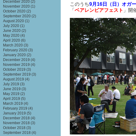
December 2020
(2)
このうち
9月16日（日）
オガ
November 2020
(1)
「
ベアレンビアフェスト
」開
October 2020
(2)
September 2020
(2)
August 2020
(1)
July 2020
(1)
June 2020
(2)
May 2020
(4)
April 2020
(6)
March 2020
(3)
February 2020
(3)
January 2020
(2)
December 2019
(4)
November 2019
(4)
October 2019
(3)
September 2019
(3)
August 2019
(4)
July 2019
(3)
June 2019
(3)
May 2019
(2)
April 2019
(5)
March 2019
(4)
February 2019
(4)
January 2019
(5)
December 2018
(4)
November 2018
(3)
October 2018
(3)
September 2018
(4)