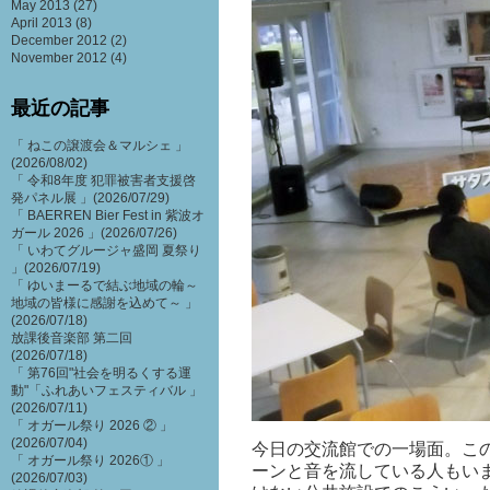
May 2013
(27)
April 2013
(8)
December 2012
(2)
November 2012
(4)
最近の記事
「 ねこの譲渡会＆マルシェ 」
(2026/08/02)
「 令和8年度 犯罪被害者支援啓
発パネル展 」(2026/07/29)
「 BAERREN Bier Fest in 紫波オ
ガール 2026 」(2026/07/26)
「 いわてグルージャ盛岡 夏祭り
」(2026/07/19)
「 ゆいまーるで結ぶ地域の輪～
地域の皆様に感謝を込めて～ 」
(2026/07/18)
放課後音楽部 第二回
(2026/07/18)
「 第76回"社会を明るくする運
動"「ふれあいフェスティバル 」
(2026/07/11)
「 オガール祭り 2026 ② 」
(2026/07/04)
今日の交流館での一場面。こ
「 オガール祭り 2026① 」
ーンと音を流している人もいます
(2026/07/03)