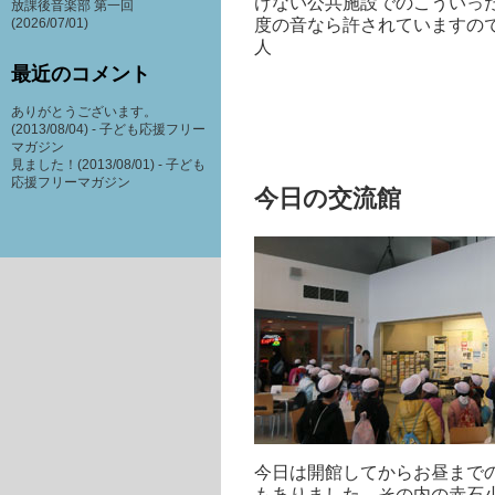
けない公共施設でのこういっ
放課後音楽部 第一回
度の音なら許されていますの
(2026/07/01)
人
最近のコメント
ありがとうございます。
(2013/08/04) -
子ども応援フリー
マガジン
見ました！(2013/08/01) -
子ども
応援フリーマガジン
今日の交流館
今日は開館してからお昼まで
もありました。その内の赤石