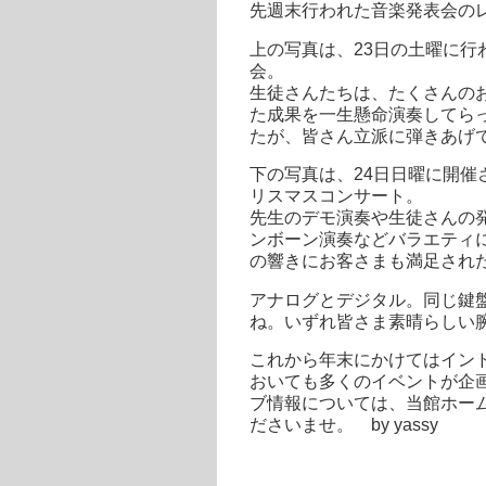
先週末行われた音楽発表会の
上の写真は、23日の土曜に
会。
生徒さんたちは、たくさんの
た成果を一生懸命演奏してら
たが、皆さん立派に弾きあげ
下の写真は、24日日曜に開
リスマスコンサート。
先生のデモ演奏や生徒さんの
ンボーン演奏などバラエティ
の響きにお客さまも満足され
アナログとデジタル。同じ鍵
ね。いずれ皆さま素晴らしい
これから年末にかけてはイン
おいても多くのイベントが企
ブ情報については、当館ホー
ださいませ。 by yassy