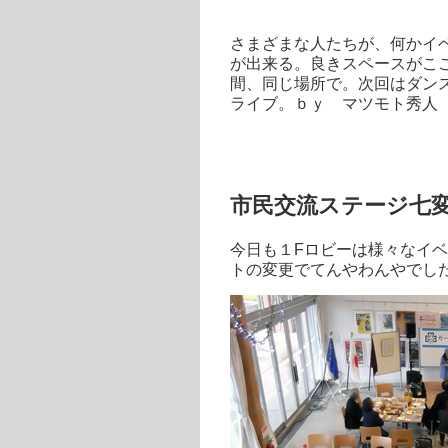
さまざまな人たちが、何かイ
が出来る。良きスペースがこ
間、同じ場所で。次回はダン
ライブ。ｂｙ マツモト秀人
市民交流ステージ七
今日も１Fロビーは様々なイ
トの変更でてんやわんやでし