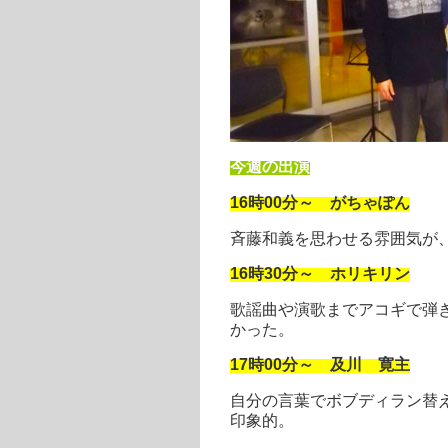
今週の出演
16
時
00
分～ がちゃぽん
斉藤和義を思わせる雰囲気が
16
時
30
分～ ホリキリン
歌謡曲や演歌までアコギで弾
かった。
17
時
00
分～ 及川 寛主
自分の言葉でボブディラン替
印象的。