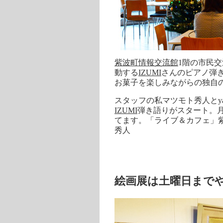
紫波町情報交流館
1
階の市民交
動する
IZUMI
さんのピアノ弾
お菓子を楽しみながらの独自
スタッフの私マツモト秀人と
y
IZUMI
弾き語りがスタート。
てます。「ライブ＆カフェ」
秀人
絵画展は土曜日まで