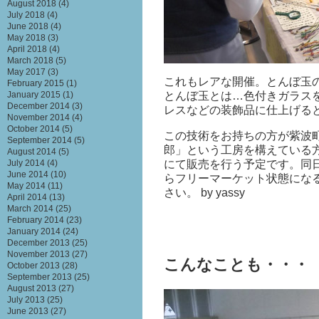
August 2018
(4)
July 2018
(4)
June 2018
(4)
May 2018
(3)
April 2018
(4)
March 2018
(5)
May 2017
(3)
これもレアな開催。とんぼ玉
February 2015
(1)
とんぼ玉とは…色付きガラス
January 2015
(1)
December 2014
(3)
レスなどの装飾品に仕上げる
November 2014
(4)
October 2014
(5)
この技術をお持ちの方が紫波
September 2014
(5)
郎」という工房を構えている方
August 2014
(5)
にて販売を行う予定です。同
July 2014
(4)
June 2014
(10)
らフリーマーケット状態にな
May 2014
(11)
さい。 by yassy
April 2014
(13)
March 2014
(25)
February 2014
(23)
January 2014
(24)
December 2013
(25)
November 2013
(27)
こんなことも・・・
October 2013
(28)
September 2013
(25)
August 2013
(27)
July 2013
(25)
June 2013
(27)