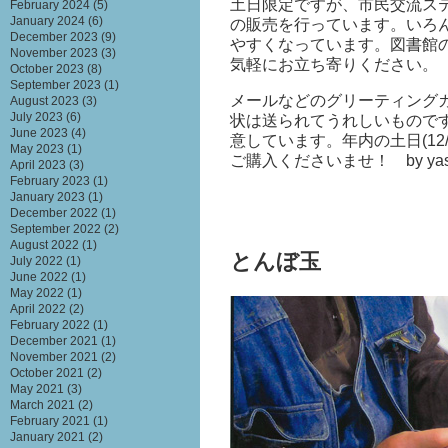
土日限定ですが、市民交流ス
February 2024
(5)
January 2024
(6)
の販売を行っています。いろ
December 2023
(9)
やすくなっています。図書館
November 2023
(3)
気軽にお立ち寄りください。
October 2023
(8)
September 2023
(1)
メールなどのグリーティング
August 2023
(3)
July 2023
(6)
状は送られてうれしいもので
June 2023
(4)
意しています。年内の土日(12
May 2023
(1)
ご購入くださいませ！ by yas
April 2023
(3)
February 2023
(1)
January 2023
(1)
December 2022
(1)
September 2022
(2)
August 2022
(1)
とんぼ玉
July 2022
(1)
June 2022
(1)
May 2022
(1)
April 2022
(2)
February 2022
(1)
December 2021
(1)
November 2021
(2)
October 2021
(2)
May 2021
(3)
March 2021
(2)
February 2021
(1)
January 2021
(2)