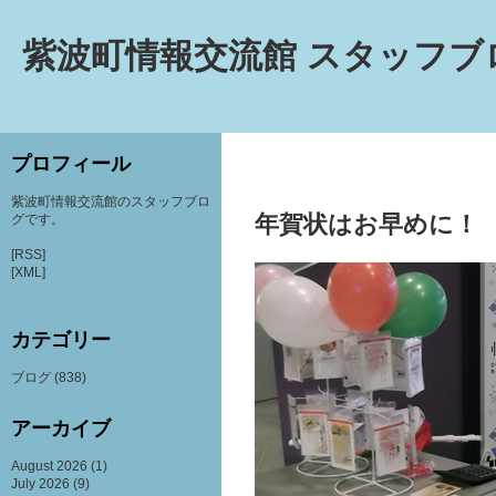
紫波町情報交流館 スタッフブ
プロフィール
紫波町情報交流館のスタッフブロ
年賀状はお早めに！
グです。
[RSS]
[XML]
カテゴリー
ブログ
(838)
アーカイブ
August 2026
(1)
July 2026
(9)