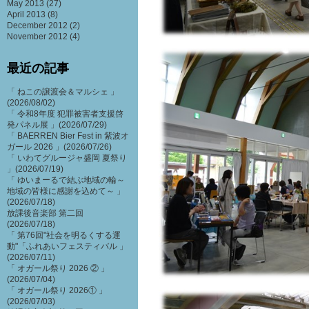
May 2013
(27)
April 2013
(8)
December 2012
(2)
November 2012
(4)
最近の記事
「 ねこの譲渡会＆マルシェ 」
(2026/08/02)
「 令和8年度 犯罪被害者支援啓
発パネル展 」(2026/07/29)
「 BAERREN Bier Fest in 紫波オ
ガール 2026 」(2026/07/26)
「 いわてグルージャ盛岡 夏祭り
」(2026/07/19)
「 ゆいまーるで結ぶ地域の輪～
地域の皆様に感謝を込めて～ 」
(2026/07/18)
放課後音楽部 第二回
(2026/07/18)
「 第76回"社会を明るくする運
動"「ふれあいフェスティバル 」
(2026/07/11)
「 オガール祭り 2026 ② 」
(2026/07/04)
「 オガール祭り 2026① 」
(2026/07/03)