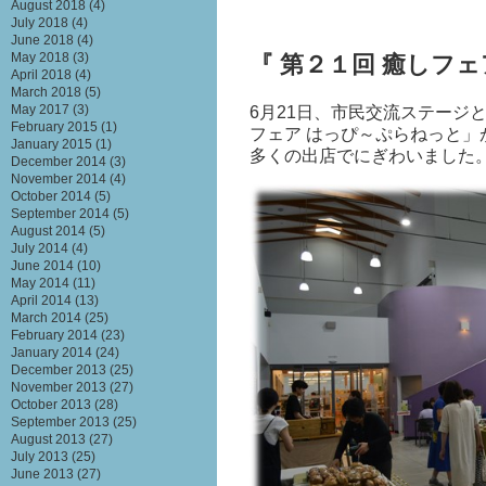
August 2018
(4)
July 2018
(4)
June 2018
(4)
May 2018
(3)
『 第２１回 癒しフ
April 2018
(4)
March 2018
(5)
May 2017
(3)
6月21日、市民交流ステージ
February 2015
(1)
フェア はっぴ～ぷらねっと」
January 2015
(1)
多くの出店でにぎわいました
December 2014
(3)
November 2014
(4)
October 2014
(5)
September 2014
(5)
August 2014
(5)
July 2014
(4)
June 2014
(10)
May 2014
(11)
April 2014
(13)
March 2014
(25)
February 2014
(23)
January 2014
(24)
December 2013
(25)
November 2013
(27)
October 2013
(28)
September 2013
(25)
August 2013
(27)
July 2013
(25)
June 2013
(27)