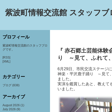
紫波町情報交流館 スタッフブ
プロフィール
紫波町情報交流館のスタッフブロ
『 赤石郷土芸能体験
グです。
り ～見て、ふれて、
[RSS]
[XML]
6月29日、市民交流ステージ
神楽・平沢鹿子踊り ～見て
カテゴリー
ました。
実演を鑑賞したあと、教えて
ブログ
(838)
いました。
アーカイブ
August 2026
(1)
July 2026
(9)