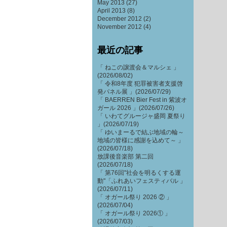
May 2013
(27)
April 2013
(8)
December 2012
(2)
November 2012
(4)
最近の記事
「 ねこの譲渡会＆マルシェ 」
(2026/08/02)
「 令和8年度 犯罪被害者支援啓
発パネル展 」(2026/07/29)
「 BAERREN Bier Fest in 紫波オ
ガール 2026 」(2026/07/26)
「 いわてグルージャ盛岡 夏祭り
」(2026/07/19)
「 ゆいまーるで結ぶ地域の輪～
地域の皆様に感謝を込めて～ 」
(2026/07/18)
放課後音楽部 第二回
(2026/07/18)
「 第76回"社会を明るくする運
動"「ふれあいフェスティバル 」
(2026/07/11)
「 オガール祭り 2026 ② 」
(2026/07/04)
「 オガール祭り 2026① 」
(2026/07/03)