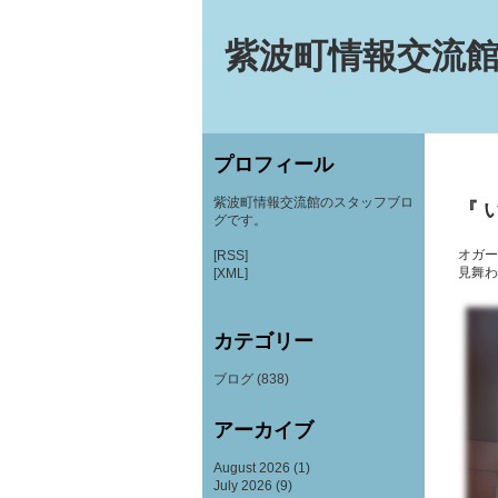
紫波町情報交流館
プロフィール
紫波町情報交流館のスタッフブロ
『 
グです。
オガー
[RSS]
見舞わ
[XML]
カテゴリー
ブログ
(838)
アーカイブ
August 2026
(1)
July 2026
(9)