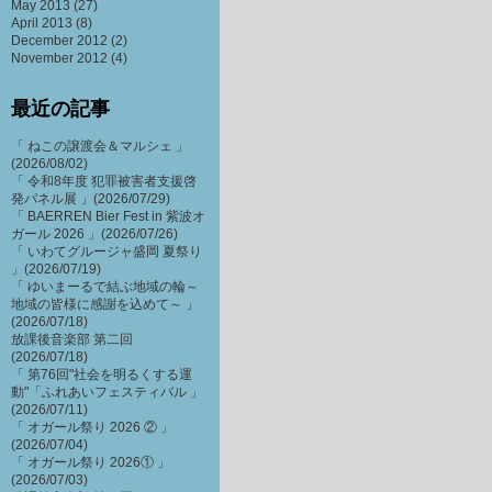
May 2013
(27)
April 2013
(8)
December 2012
(2)
November 2012
(4)
最近の記事
「 ねこの譲渡会＆マルシェ 」
(2026/08/02)
「 令和8年度 犯罪被害者支援啓
発パネル展 」(2026/07/29)
「 BAERREN Bier Fest in 紫波オ
ガール 2026 」(2026/07/26)
「 いわてグルージャ盛岡 夏祭り
」(2026/07/19)
「 ゆいまーるで結ぶ地域の輪～
地域の皆様に感謝を込めて～ 」
(2026/07/18)
放課後音楽部 第二回
(2026/07/18)
「 第76回"社会を明るくする運
動"「ふれあいフェスティバル 」
(2026/07/11)
「 オガール祭り 2026 ② 」
(2026/07/04)
「 オガール祭り 2026① 」
(2026/07/03)