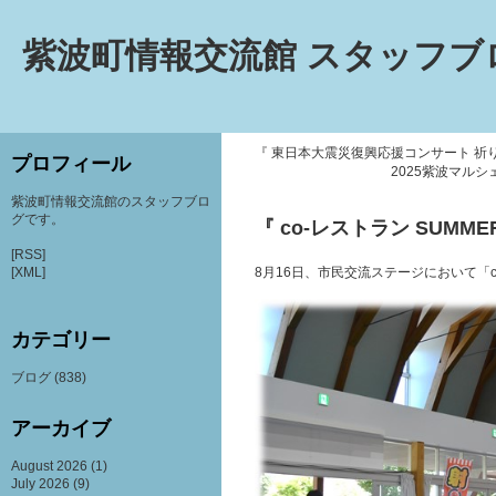
紫波町情報交流館 スタッフブ
『 東日本大震災復興応援コンサート 祈りをこめ
プロフィール
2025紫波マルシ
紫波町情報交流館のスタッフブロ
グです。
『 co-レストラン SUMMER
[RSS]
[XML]
8月16日、市民交流ステージにおいて「
カテゴリー
ブログ
(838)
アーカイブ
August 2026
(1)
July 2026
(9)