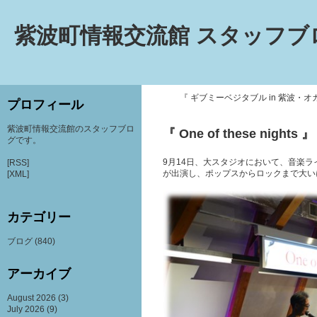
紫波町情報交流館 スタッフブ
『 ギブミーベジタブル in 紫波・オ
プロフィール
紫波町情報交流館のスタッフブロ
『 One of these nights 』
グです。
9月14日、大スタジオにおいて、音楽ライブ「O
[RSS]
が出演し、ポップスからロックまで大い
[XML]
カテゴリー
ブログ
(840)
アーカイブ
August 2026
(3)
July 2026
(9)