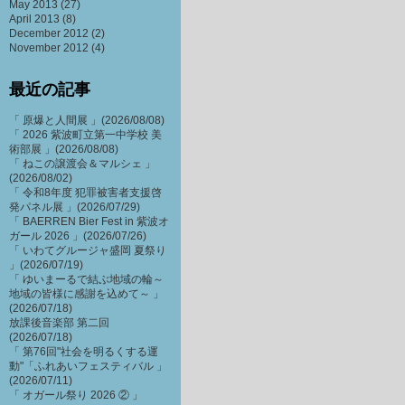
May 2013
(27)
April 2013
(8)
December 2012
(2)
November 2012
(4)
最近の記事
「 原爆と人間展 」(2026/08/08)
「 2026 紫波町立第一中学校 美
術部展 」(2026/08/08)
「 ねこの譲渡会＆マルシェ 」
(2026/08/02)
「 令和8年度 犯罪被害者支援啓
発パネル展 」(2026/07/29)
「 BAERREN Bier Fest in 紫波オ
ガール 2026 」(2026/07/26)
「 いわてグルージャ盛岡 夏祭り
」(2026/07/19)
「 ゆいまーるで結ぶ地域の輪～
地域の皆様に感謝を込めて～ 」
(2026/07/18)
放課後音楽部 第二回
(2026/07/18)
「 第76回"社会を明るくする運
動"「ふれあいフェスティバル 」
(2026/07/11)
「 オガール祭り 2026 ② 」