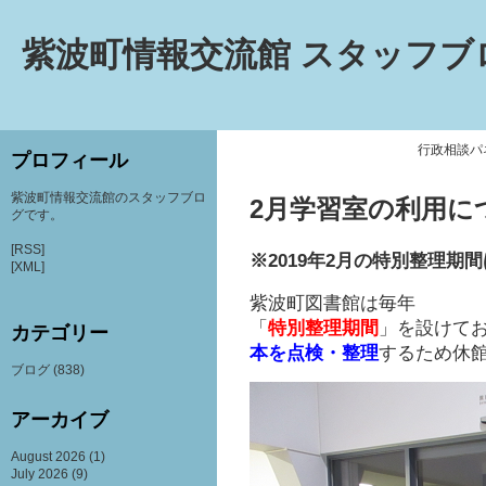
紫波町情報交流館 スタッフブ
行政相談パ
プロフィール
紫波町情報交流館のスタッフブロ
2月学習室の利用に
グです。
[RSS]
※2019年2月の特別整理期
[XML]
紫波町図書館は毎年
「
特別整理期間
」を設けて
カテゴリー
本を点検・整理
するため休
ブログ
(838)
アーカイブ
August 2026
(1)
July 2026
(9)