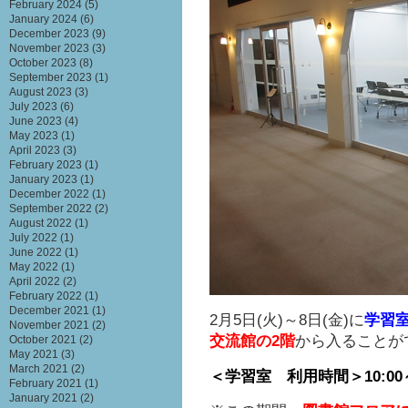
February 2024
(5)
January 2024
(6)
December 2023
(9)
November 2023
(3)
October 2023
(8)
September 2023
(1)
August 2023
(3)
July 2023
(6)
June 2023
(4)
May 2023
(1)
April 2023
(3)
February 2023
(1)
January 2023
(1)
December 2022
(1)
September 2022
(2)
August 2022
(1)
July 2022
(1)
June 2022
(1)
May 2022
(1)
April 2022
(2)
February 2022
(1)
December 2021
(1)
2月5日(火)～8日(金)に
学習
November 2021
(2)
交流館の2階
から入ることが
October 2021
(2)
May 2021
(3)
March 2021
(2)
＜学習室 利用時間＞
10:00
February 2021
(1)
January 2021
(2)