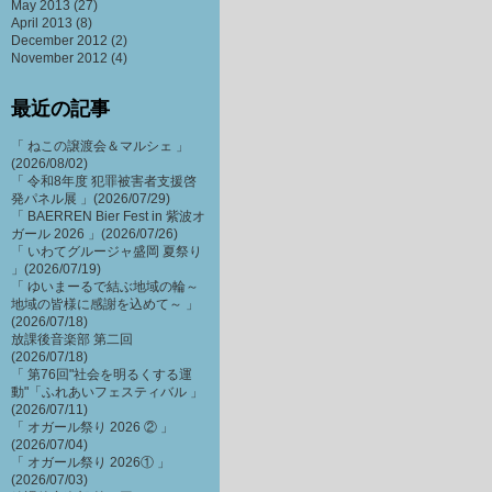
May 2013
(27)
April 2013
(8)
December 2012
(2)
November 2012
(4)
最近の記事
「 ねこの譲渡会＆マルシェ 」
(2026/08/02)
「 令和8年度 犯罪被害者支援啓
発パネル展 」(2026/07/29)
「 BAERREN Bier Fest in 紫波オ
ガール 2026 」(2026/07/26)
「 いわてグルージャ盛岡 夏祭り
」(2026/07/19)
「 ゆいまーるで結ぶ地域の輪～
地域の皆様に感謝を込めて～ 」
(2026/07/18)
放課後音楽部 第二回
(2026/07/18)
「 第76回"社会を明るくする運
動"「ふれあいフェスティバル 」
(2026/07/11)
「 オガール祭り 2026 ② 」
(2026/07/04)
「 オガール祭り 2026① 」
(2026/07/03)