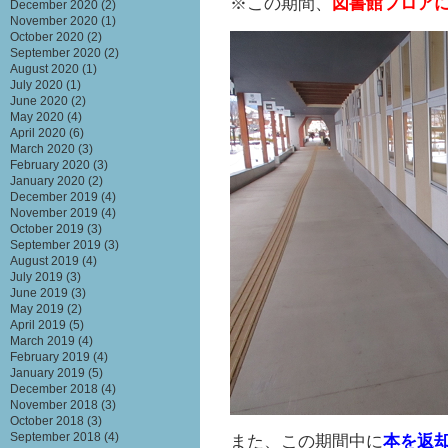
※この期間、
図書館フロア
December 2020
(2)
November 2020
(1)
October 2020
(2)
September 2020
(2)
August 2020
(1)
July 2020
(1)
June 2020
(2)
May 2020
(4)
April 2020
(6)
March 2020
(3)
February 2020
(3)
January 2020
(2)
December 2019
(4)
November 2019
(4)
October 2019
(3)
September 2019
(3)
August 2019
(4)
July 2019
(3)
June 2019
(3)
May 2019
(2)
April 2019
(5)
March 2019
(4)
February 2019
(4)
January 2019
(5)
December 2018
(4)
November 2018
(3)
October 2018
(3)
September 2018
(4)
また、この期間中に
本を返