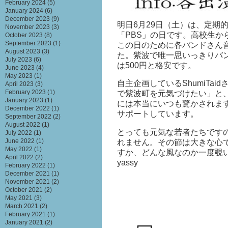
February 2024
(5)
January 2024
(6)
December 2023
(9)
明日6月29日（土）は、定期
November 2023
(3)
「PBS」の日です。高校生か
October 2023
(8)
September 2023
(1)
この日のために各バンドさん
August 2023
(3)
た。紫波で唯一思いっきりバ
July 2023
(6)
は500円と格安です。
June 2023
(4)
May 2023
(1)
自主企画しているShumiTa
April 2023
(3)
February 2023
(1)
で紫波町を元気づけたい」と
January 2023
(1)
には本当にいつも驚かされま
December 2022
(1)
サポートしています。
September 2022
(2)
August 2022
(1)
とっても元気な若者たちです
July 2022
(1)
June 2022
(1)
れません。その節は大きな心
May 2022
(1)
すか、どんな風なのか一度覗い
April 2022
(2)
yassy
February 2022
(1)
December 2021
(1)
November 2021
(2)
October 2021
(2)
May 2021
(3)
March 2021
(2)
February 2021
(1)
January 2021
(2)