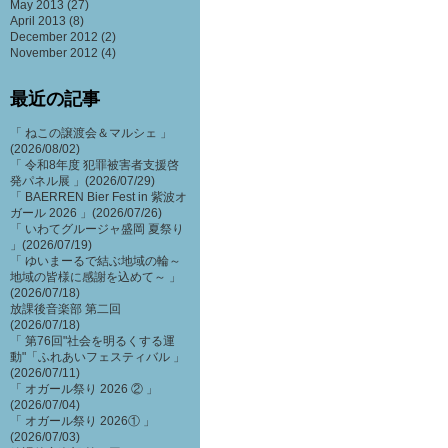
May 2013
(27)
April 2013
(8)
December 2012
(2)
November 2012
(4)
最近の記事
「 ねこの譲渡会＆マルシェ 」
(2026/08/02)
「 令和8年度 犯罪被害者支援啓
発パネル展 」(2026/07/29)
「 BAERREN Bier Fest in 紫波オ
ガール 2026 」(2026/07/26)
「 いわてグルージャ盛岡 夏祭り
」(2026/07/19)
「 ゆいまーるで結ぶ地域の輪～
地域の皆様に感謝を込めて～ 」
(2026/07/18)
放課後音楽部 第二回
(2026/07/18)
「 第76回"社会を明るくする運
動"「ふれあいフェスティバル 」
(2026/07/11)
「 オガール祭り 2026 ② 」
(2026/07/04)
「 オガール祭り 2026① 」
(2026/07/03)