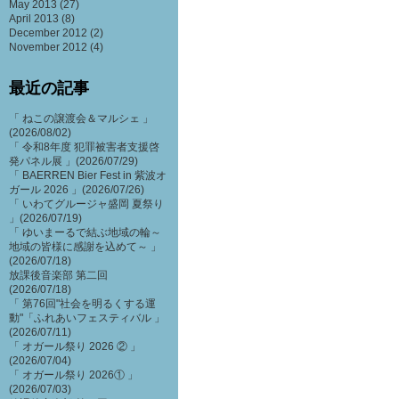
May 2013
(27)
April 2013
(8)
December 2012
(2)
November 2012
(4)
最近の記事
「 ねこの譲渡会＆マルシェ 」
(2026/08/02)
「 令和8年度 犯罪被害者支援啓
発パネル展 」(2026/07/29)
「 BAERREN Bier Fest in 紫波オ
ガール 2026 」(2026/07/26)
「 いわてグルージャ盛岡 夏祭り
」(2026/07/19)
「 ゆいまーるで結ぶ地域の輪～
地域の皆様に感謝を込めて～ 」
(2026/07/18)
放課後音楽部 第二回
(2026/07/18)
「 第76回"社会を明るくする運
動"「ふれあいフェスティバル 」
(2026/07/11)
「 オガール祭り 2026 ② 」
(2026/07/04)
「 オガール祭り 2026① 」
(2026/07/03)