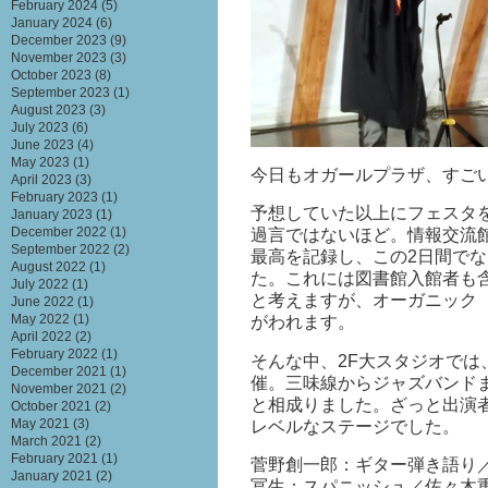
February 2024
(5)
January 2024
(6)
December 2023
(9)
November 2023
(3)
October 2023
(8)
September 2023
(1)
August 2023
(3)
July 2023
(6)
June 2023
(4)
May 2023
(1)
今日もオガールプラザ、すご
April 2023
(3)
February 2023
(1)
予想していた以上にフェスタ
January 2023
(1)
December 2022
(1)
過言ではないほど。情報交流
September 2022
(2)
最高を記録し、この2日間で
August 2022
(1)
た。これには図書館入館者も含
July 2022
(1)
と考えますが、オーガニック
June 2022
(1)
May 2022
(1)
がわれます。
April 2022
(2)
February 2022
(1)
そんな中、2F大スタジオでは
December 2021
(1)
催。三味線からジャズバンド
November 2021
(2)
と相成りました。ざっと出演
October 2021
(2)
May 2021
(3)
レベルなステージでした。
March 2021
(2)
February 2021
(1)
菅野創一郎：ギター弾き語り／
January 2021
(2)
冨生：スパニッシュ／佐々木重