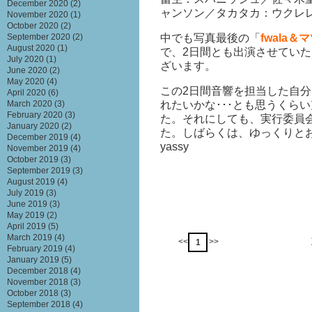
December 2020
(2)
ャンソン／タカタカ：ウクレ
November 2020
(1)
October 2020
(2)
中でも写真最後の「
fwala
September 2020
(2)
August 2020
(1)
で、2日間とも出演させてい
July 2020
(1)
ざいます。
June 2020
(2)
May 2020
(4)
この2日間音響を担当した自
April 2020
(6)
れたいかな･･･とも思うくら
March 2020
(3)
February 2020
(3)
た。それにしても、実行委員
January 2020
(2)
た。しばらくは、ゆっくりとお
December 2019
(4)
yassy
November 2019
(4)
October 2019
(3)
September 2019
(3)
August 2019
(4)
July 2019
(3)
June 2019
(3)
May 2019
(2)
April 2019
(5)
March 2019
(4)
<<
>>
1
February 2019
(4)
January 2019
(5)
December 2018
(4)
November 2018
(3)
October 2018
(3)
September 2018
(4)