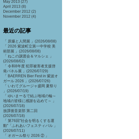
May 2013
(27)
April 2013
(8)
December 2012
(2)
November 2012
(4)
最近の記事
「 原爆と人間展 」(2026/08/08)
「 2026 紫波町立第一中学校 美
術部展 」(2026/08/08)
「 ねこの譲渡会＆マルシェ 」
(2026/08/02)
「 令和8年度 犯罪被害者支援啓
発パネル展 」(2026/07/29)
「 BAERREN Bier Fest in 紫波オ
ガール 2026 」(2026/07/26)
「 いわてグルージャ盛岡 夏祭り
」(2026/07/19)
「 ゆいまーるで結ぶ地域の輪～
地域の皆様に感謝を込めて～ 」
(2026/07/18)
放課後音楽部 第二回
(2026/07/18)
「 第76回"社会を明るくする運
動"「ふれあいフェスティバル 」
(2026/07/11)
「 オガール祭り 2026 ② 」