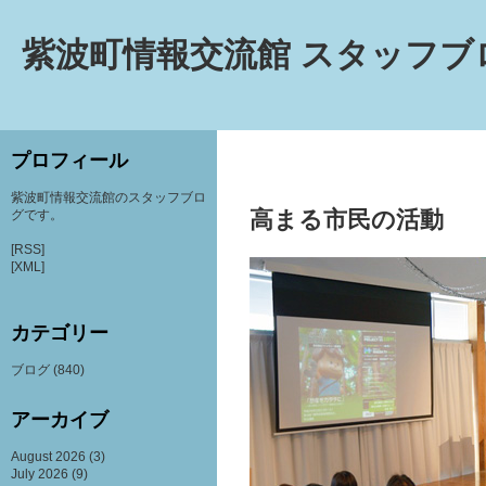
紫波町情報交流館 スタッフブ
プロフィール
紫波町情報交流館のスタッフブロ
高まる市民の活動
グです。
[RSS]
[XML]
カテゴリー
ブログ
(840)
アーカイブ
August 2026
(3)
July 2026
(9)