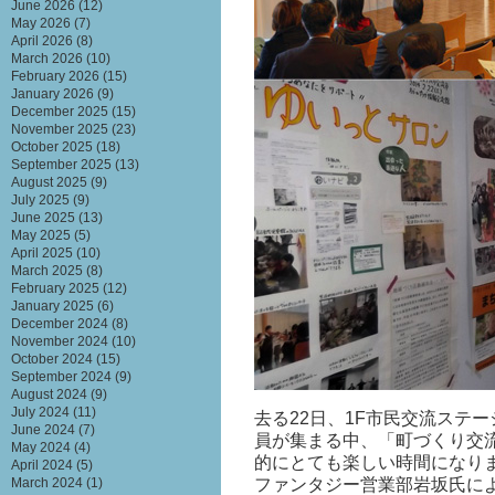
June 2026
(12)
May 2026
(7)
April 2026
(8)
March 2026
(10)
February 2026
(15)
January 2026
(9)
December 2025
(15)
November 2025
(23)
October 2025
(18)
September 2025
(13)
August 2025
(9)
July 2025
(9)
June 2025
(13)
May 2025
(5)
April 2025
(10)
March 2025
(8)
February 2025
(12)
January 2025
(6)
December 2024
(8)
November 2024
(10)
October 2024
(15)
September 2024
(9)
August 2024
(9)
July 2024
(11)
去る22日、1F市民交流ステ
June 2024
(7)
員が集まる中、「町づくり交
May 2024
(4)
的にとても楽しい時間になり
April 2024
(5)
ファンタジー営業部岩坂氏に
March 2024
(1)