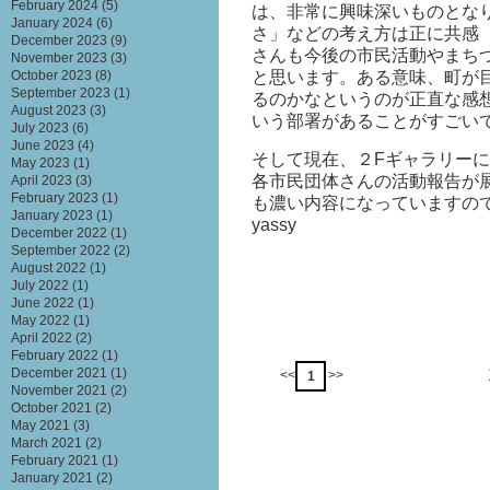
February 2024
(5)
は、非常に興味深いものとな
January 2024
(6)
さ」などの考え方は正に共感（
December 2023
(9)
さんも今後の市民活動やまち
November 2023
(3)
と思います。ある意味、町が
October 2023
(8)
September 2023
(1)
るのかなというのが正直な感
August 2023
(3)
いう部署があることがすごい
July 2023
(6)
June 2023
(4)
そして現在、２Fギャラリー
May 2023
(1)
各市民団体さんの活動報告が
April 2023
(3)
February 2023
(1)
も濃い内容になっていますので
January 2023
(1)
yassy
December 2022
(1)
September 2022
(2)
August 2022
(1)
July 2022
(1)
June 2022
(1)
May 2022
(1)
April 2022
(2)
February 2022
(1)
December 2021
(1)
<<
>>
1
November 2021
(2)
October 2021
(2)
May 2021
(3)
March 2021
(2)
February 2021
(1)
January 2021
(2)