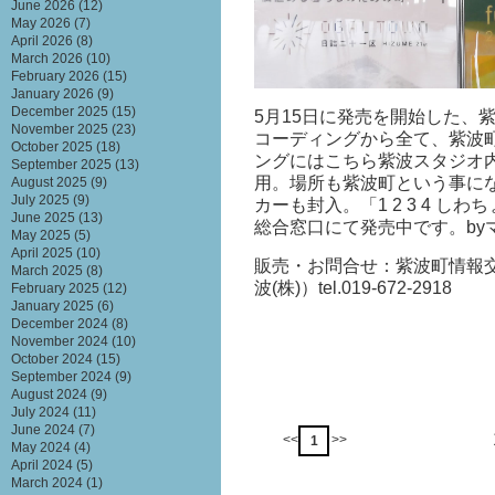
June 2026
(12)
May 2026
(7)
April 2026
(8)
March 2026
(10)
February 2026
(15)
January 2026
(9)
December 2025
(15)
5月15日に発売を開始した、紫
November 2025
(23)
コーディングから全て、紫波
October 2025
(18)
ングにはこちら紫波スタジオ
September 2025
(13)
用。場所も紫波町という事に
August 2025
(9)
July 2025
(9)
カーも封入。
「1 2 3 4 
June 2025
(13)
総合窓口にて発売中です。by
May 2025
(5)
April 2025
(10)
販売・お問合せ：紫波町情報
March 2025
(8)
波(株)）tel.019-672-2918
February 2025
(12)
January 2025
(6)
December 2024
(8)
November 2024
(10)
October 2024
(15)
September 2024
(9)
August 2024
(9)
July 2024
(11)
June 2024
(7)
<<
>>
1
May 2024
(4)
April 2024
(5)
March 2024
(1)