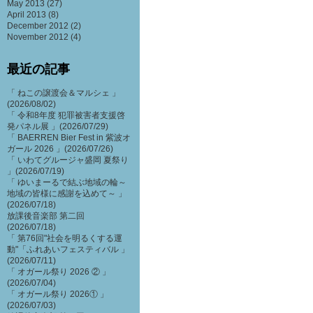
May 2013
(27)
April 2013
(8)
December 2012
(2)
November 2012
(4)
最近の記事
「 ねこの譲渡会＆マルシェ 」
(2026/08/02)
「 令和8年度 犯罪被害者支援啓
発パネル展 」(2026/07/29)
「 BAERREN Bier Fest in 紫波オ
ガール 2026 」(2026/07/26)
「 いわてグルージャ盛岡 夏祭り
」(2026/07/19)
「 ゆいまーるで結ぶ地域の輪～
地域の皆様に感謝を込めて～ 」
(2026/07/18)
放課後音楽部 第二回
(2026/07/18)
「 第76回"社会を明るくする運
動"「ふれあいフェスティバル 」
(2026/07/11)
「 オガール祭り 2026 ② 」
(2026/07/04)
「 オガール祭り 2026① 」
(2026/07/03)