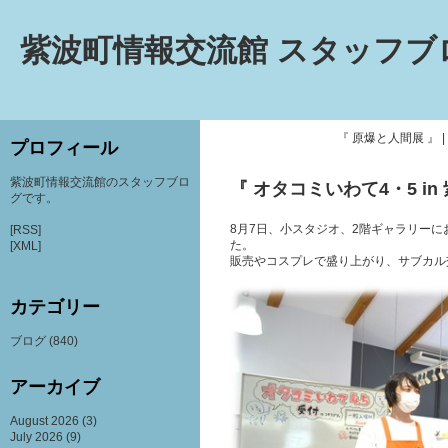
紫波町情報交流館 スタッフブ
『 原爆と人間展 』
|
プロフィール
紫波町情報交流館のスタッフブロ
『 オタコミいわて4・5 in 
グです。
8月7日、小スタジオ、2階ギャラリーにお
[RSS]
た。
[XML]
販売やコスプレで盛り上がり、サブカル
カテゴリー
ブログ
(840)
アーカイブ
August 2026
(3)
July 2026
(9)