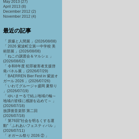
May 2013
(27)
April 2013
(8)
December 2012
(2)
November 2012
(4)
最近の記事
「 原爆と人間展 」(2026/08/08)
「 2026 紫波町立第一中学校 美
術部展 」(2026/08/08)
「 ねこの譲渡会＆マルシェ 」
(2026/08/02)
「 令和8年度 犯罪被害者支援啓
発パネル展 」(2026/07/29)
「 BAERREN Bier Fest in 紫波オ
ガール 2026 」(2026/07/26)
「 いわてグルージャ盛岡 夏祭り
」(2026/07/19)
「 ゆいまーるで結ぶ地域の輪～
地域の皆様に感謝を込めて～ 」
(2026/07/18)
放課後音楽部 第二回
(2026/07/18)
「 第76回"社会を明るくする運
動"「ふれあいフェスティバル 」
(2026/07/11)
「 オガール祭り 2026 ② 」