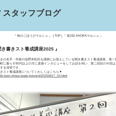
 スタッフブログ
『 秋のごほうびマルシェ 』
|
TOP
|
『 第2回 AHORAマルシェ 』
聞き書きスト養成講座2025 』
きの名手・作家の塩野米松氏を講師にお迎えしている聞き書きスト養成講座。第一
町に暮らす80代以上の方に直接インタビューをしてお話を伺い、第二回目の今回は
する演習です。
きスト養成講座についてくわしくはこちら▼
//lib.town.shiwa.iwate.jp/event/20250817_03.html