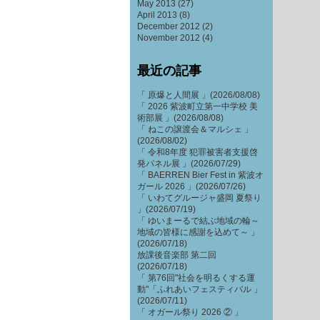
May 2013
(27)
April 2013
(8)
December 2012
(2)
November 2012
(4)
最近の記事
「 原爆と人間展 」(2026/08/08)
「 2026 紫波町立第一中学校 美
術部展 」(2026/08/08)
「 ねこの譲渡会＆マルシェ 」
(2026/08/02)
「 令和8年度 犯罪被害者支援啓
発パネル展 」(2026/07/29)
「 BAERREN Bier Fest in 紫波オ
ガール 2026 」(2026/07/26)
「 いわてグルージャ盛岡 夏祭り
」(2026/07/19)
「 ゆいまーるで結ぶ地域の輪～
地域の皆様に感謝を込めて～ 」
(2026/07/18)
放課後音楽部 第二回
(2026/07/18)
「 第76回"社会を明るくする運
動"「ふれあいフェスティバル 」
(2026/07/11)
「 オガール祭り 2026 ② 」