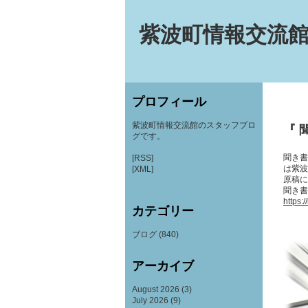
紫波町情報交流館
プロフィール
紫波町情報交流館のスタッフブロ
『 
グです。
聞き書
[RSS]
は紫波
[XML]
原稿に
聞き書
https:
カテゴリー
ブログ
(840)
アーカイブ
August 2026
(3)
July 2026
(9)