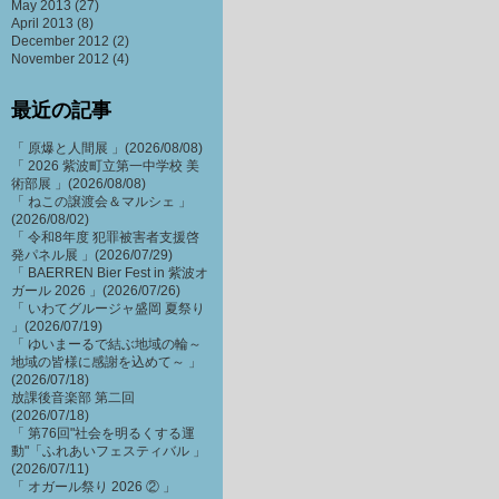
May 2013
(27)
April 2013
(8)
December 2012
(2)
November 2012
(4)
最近の記事
「 原爆と人間展 」(2026/08/08)
「 2026 紫波町立第一中学校 美
術部展 」(2026/08/08)
「 ねこの譲渡会＆マルシェ 」
(2026/08/02)
「 令和8年度 犯罪被害者支援啓
発パネル展 」(2026/07/29)
「 BAERREN Bier Fest in 紫波オ
ガール 2026 」(2026/07/26)
「 いわてグルージャ盛岡 夏祭り
」(2026/07/19)
「 ゆいまーるで結ぶ地域の輪～
地域の皆様に感謝を込めて～ 」
(2026/07/18)
放課後音楽部 第二回
(2026/07/18)
「 第76回"社会を明るくする運
動"「ふれあいフェスティバル 」
(2026/07/11)
「 オガール祭り 2026 ② 」