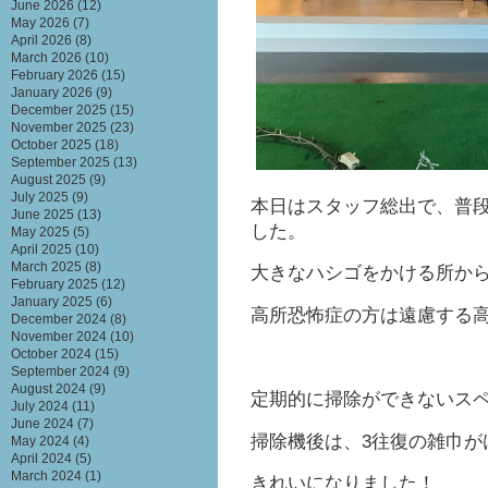
June 2026
(12)
May 2026
(7)
April 2026
(8)
March 2026
(10)
February 2026
(15)
January 2026
(9)
December 2025
(15)
November 2025
(23)
October 2025
(18)
September 2025
(13)
August 2025
(9)
July 2025
(9)
本日はスタッフ総出で、普
June 2025
(13)
した。
May 2025
(5)
April 2025
(10)
March 2025
(8)
大きなハシゴをかける所か
February 2025
(12)
January 2025
(6)
高所恐怖症の方は遠慮する
December 2024
(8)
November 2024
(10)
October 2024
(15)
September 2024
(9)
August 2024
(9)
定期的に掃除ができないス
July 2024
(11)
June 2024
(7)
掃除機後は、3往復の雑巾が
May 2024
(4)
April 2024
(5)
March 2024
(1)
きれいになりました！