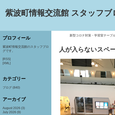
紫波町情報交流館 スタッフブ
新型コロナ対策・学習室テーブ
プロフィール
紫波町情報交流館のスタッフブロ
人が入らないスペ
グです。
[RSS]
[XML]
カテゴリー
ブログ
(840)
アーカイブ
August 2026
(3)
July 2026
(9)