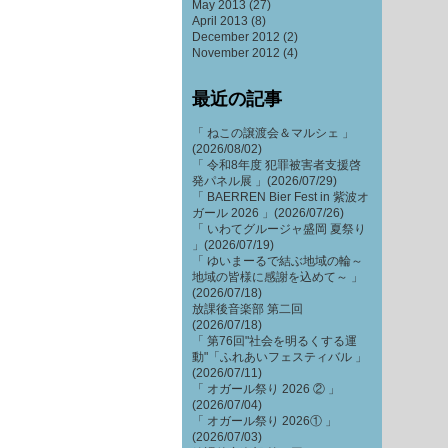
May 2013
(27)
April 2013
(8)
December 2012
(2)
November 2012
(4)
最近の記事
「 ねこの譲渡会＆マルシェ 」
(2026/08/02)
「 令和8年度 犯罪被害者支援啓
発パネル展 」(2026/07/29)
「 BAERREN Bier Fest in 紫波オ
ガール 2026 」(2026/07/26)
「 いわてグルージャ盛岡 夏祭り
」(2026/07/19)
「 ゆいまーるで結ぶ地域の輪～
地域の皆様に感謝を込めて～ 」
(2026/07/18)
放課後音楽部 第二回
(2026/07/18)
「 第76回"社会を明るくする運
動"「ふれあいフェスティバル 」
(2026/07/11)
「 オガール祭り 2026 ② 」
(2026/07/04)
「 オガール祭り 2026① 」
(2026/07/03)