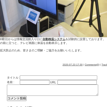
(水曜日)からは情報交流館入り口に
自動検温システム
を試験的に設置しております。
の前に立つと、テレビ画面に体温を自動表示します。
拡大防止のため、皆さまのご理解・ご協力をお願いいたします。
2020.07.23 17:30
|
Comments(0)
|
Trac
タイトル :
名前 :
URL :