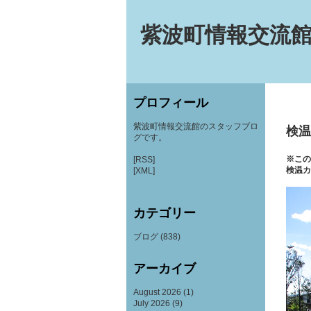
紫波町情報交流館
プロフィール
紫波町情報交流館のスタッフブロ
検温
グです。
※この
[RSS]
検温カ
[XML]
カテゴリー
ブログ
(838)
アーカイブ
August 2026
(1)
July 2026
(9)