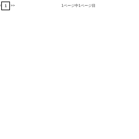
<
>>
1ページ中1ページ目
1