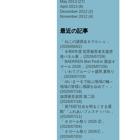
May 2013
(27)
April 2013
(8)
December 2012
(2)
November 2012
(4)
最近の記事
「 ねこの譲渡会＆マルシェ 」
(2026/08/02)
「 令和8年度 犯罪被害者支援啓
発パネル展 」(2026/07/29)
「 BAERREN Bier Fest in 紫波オ
ガール 2026 」(2026/07/26)
「 いわてグルージャ盛岡 夏祭り
」(2026/07/19)
「 ゆいまーるで結ぶ地域の輪～
地域の皆様に感謝を込めて～ 」
(2026/07/18)
放課後音楽部 第二回
(2026/07/18)
「 第76回"社会を明るくする運
動"「ふれあいフェスティバル 」
(2026/07/11)
「 オガール祭り 2026 ② 」
(2026/07/04)
「 オガール祭り 2026① 」
(2026/07/03)