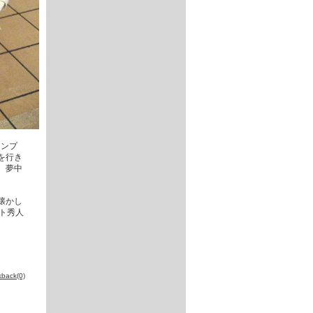
ランプ
を行き
、夢中
懐かし
ト秀人
kback(0)