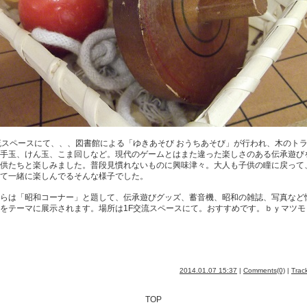
流スペースにて、、、図書館による「ゆきあそび おうちあそび」が行われ、木のト
手玉、けん玉、こま回しなど。現代のゲームとはまた違った楽しさのある伝承遊び
供たちと楽しみました。普段見慣れないものに興味津々。大人も子供の瞳に戻って
て一緒に楽しんでるそんな様子でした。
らは「昭和コーナー」と題して、伝承遊びグッズ、蓄音機、昭和の雑誌、写真など
をテーマに展示されます。場所は1F交流スペースにて。おすすめです。ｂｙマツモ
2014.01.07 15:37
|
Comments(0)
|
Trac
TOP