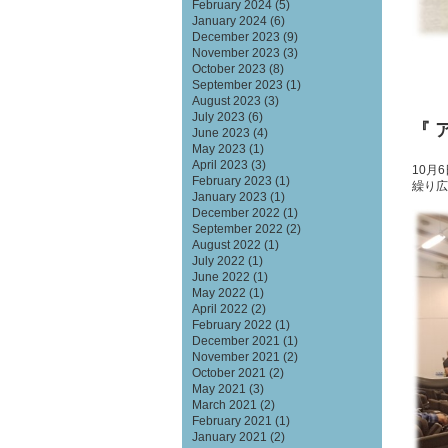
February 2024
(5)
January 2024
(6)
December 2023
(9)
November 2023
(3)
October 2023
(8)
September 2023
(1)
August 2023
(3)
July 2023
(6)
『 
June 2023
(4)
May 2023
(1)
April 2023
(3)
10
月
6
February 2023
(1)
繰り広
January 2023
(1)
December 2022
(1)
September 2022
(2)
August 2022
(1)
July 2022
(1)
June 2022
(1)
May 2022
(1)
April 2022
(2)
February 2022
(1)
December 2021
(1)
November 2021
(2)
October 2021
(2)
May 2021
(3)
March 2021
(2)
February 2021
(1)
January 2021
(2)