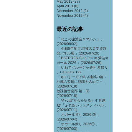
May 2013
(27)
April 2013
(8)
December 2012
(2)
November 2012
(4)
最近の記事
「 ねこの譲渡会＆マルシェ 」
(2026/08/02)
「 令和8年度 犯罪被害者支援啓
発パネル展 」(2026/07/29)
「 BAERREN Bier Fest in 紫波オ
ガール 2026 」(2026/07/26)
「 いわてグルージャ盛岡 夏祭り
」(2026/07/19)
「 ゆいまーるで結ぶ地域の輪～
地域の皆様に感謝を込めて～ 」
(2026/07/18)
放課後音楽部 第二回
(2026/07/18)
「 第76回"社会を明るくする運
動"「ふれあいフェスティバル 」
(2026/07/11)
「 オガール祭り 2026 ② 」
(2026/07/04)
「 オガール祭り 2026① 」
(2026/07/03)