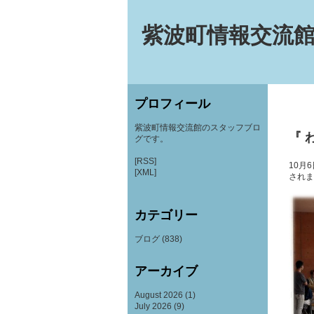
紫波町情報交流館
プロフィール
紫波町情報交流館のスタッフブロ
『 
グです。
[RSS]
10
月
6
[XML]
されま
カテゴリー
ブログ
(838)
アーカイブ
August 2026
(1)
July 2026
(9)