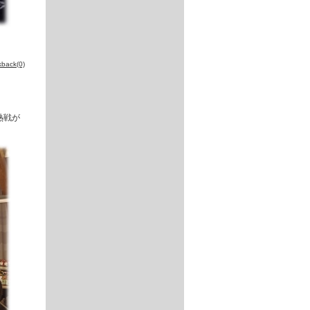
kback(0)
熱戦が