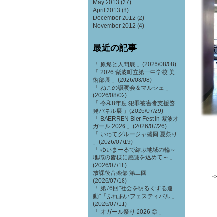
May 2013
(27)
April 2013
(8)
December 2012
(2)
November 2012
(4)
最近の記事
「 原爆と人間展 」(2026/08/08)
「 2026 紫波町立第一中学校 美
術部展 」(2026/08/08)
「 ねこの譲渡会＆マルシェ 」
(2026/08/02)
「 令和8年度 犯罪被害者支援啓
発パネル展 」(2026/07/29)
「 BAERREN Bier Fest in 紫波オ
ガール 2026 」(2026/07/26)
「 いわてグルージャ盛岡 夏祭り
」(2026/07/19)
「 ゆいまーるで結ぶ地域の輪～
地域の皆様に感謝を込めて～ 」
(2026/07/18)
放課後音楽部 第二回
<
(2026/07/18)
「 第76回"社会を明るくする運
動"「ふれあいフェスティバル 」
(2026/07/11)
「 オガール祭り 2026 ② 」