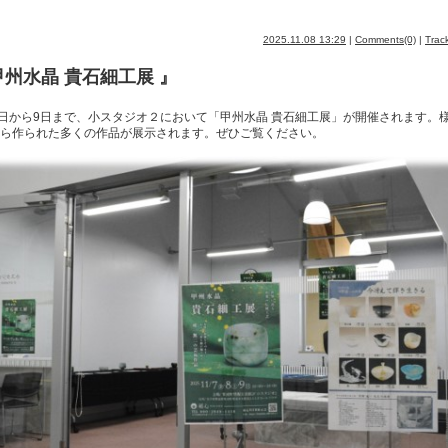
2025.11.08 13:29
|
Comments(0)
|
Trac
甲州水晶 貴石細工展 』
7日から9日まで、小スタジオ２において「甲州水晶 貴石細工展」が開催されます。
ら作られた多くの作品が展示されます。ぜひご覧ください。