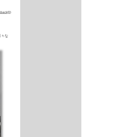
kback(0)
様々な