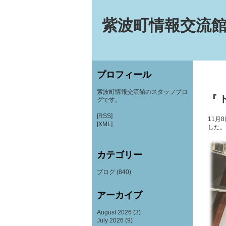
紫波町情報交流館
プロフィール
紫波町情報交流館のスタッフブロ
『 
グです。
[RSS]
11月
[XML]
した。
カテゴリー
ブログ
(840)
アーカイブ
August 2026
(3)
July 2026
(9)