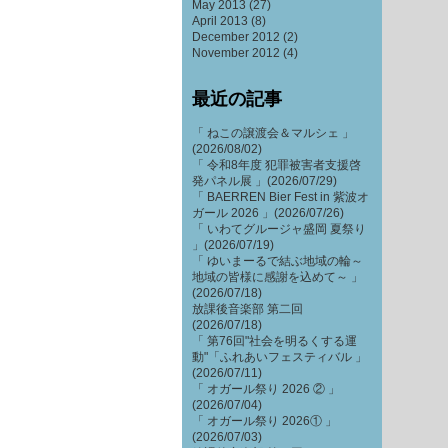
May 2013
(27)
April 2013
(8)
December 2012
(2)
November 2012
(4)
最近の記事
「 ねこの譲渡会＆マルシェ 」
(2026/08/02)
「 令和8年度 犯罪被害者支援啓
発パネル展 」(2026/07/29)
「 BAERREN Bier Fest in 紫波オ
ガール 2026 」(2026/07/26)
「 いわてグルージャ盛岡 夏祭り
」(2026/07/19)
「 ゆいまーるで結ぶ地域の輪～
地域の皆様に感謝を込めて～ 」
(2026/07/18)
放課後音楽部 第二回
(2026/07/18)
「 第76回"社会を明るくする運
動"「ふれあいフェスティバル 」
(2026/07/11)
「 オガール祭り 2026 ② 」
(2026/07/04)
「 オガール祭り 2026① 」
(2026/07/03)