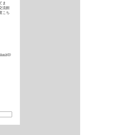
てま
交流館
度こち
kback(0)