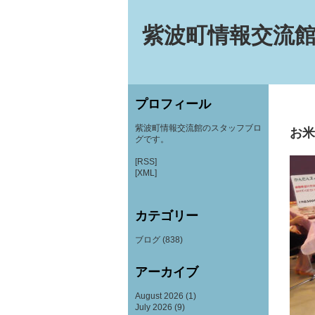
紫波町情報交流館
プロフィール
紫波町情報交流館のスタッフブロ
お米
グです。
[RSS]
[XML]
カテゴリー
ブログ
(838)
アーカイブ
August 2026
(1)
July 2026
(9)