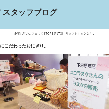
 スタッフブログ
夕暮れ時のカフェにて
|
TOP
|
第17回 サタストｉｎＯＧＡＬ
にこだわったおにぎり。