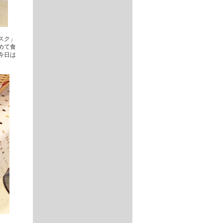
スク」
めて食
今日は