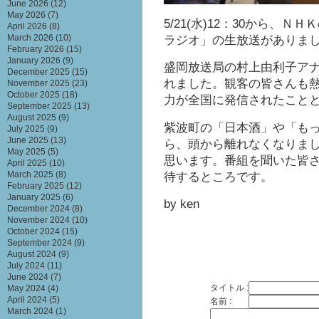
June 2026
(12)
May 2026
(7)
5/21(水)12：30から、
April 2026
(8)
ラジオ」の生放送がありま
March 2026
(10)
February 2026
(15)
January 2026
(9)
盛岡放送局の村上由利子ア
December 2025
(15)
れました。観客の皆さんも
November 2025
(23)
October 2025
(18)
力が全国に発信されたこと
September 2025
(13)
August 2025
(9)
紫波町の「日本酒」や「も
July 2025
(9)
June 2025
(13)
ら、頭から離れなくなりま
May 2025
(5)
思います。番組を聞いた皆
April 2025
(10)
待するところです。
March 2025
(8)
February 2025
(12)
January 2025
(6)
by ken
December 2024
(8)
November 2024
(10)
October 2024
(15)
September 2024
(9)
August 2024
(9)
July 2024
(11)
June 2024
(7)
タイトル :
May 2024
(4)
April 2024
(5)
名前 :
March 2024
(1)