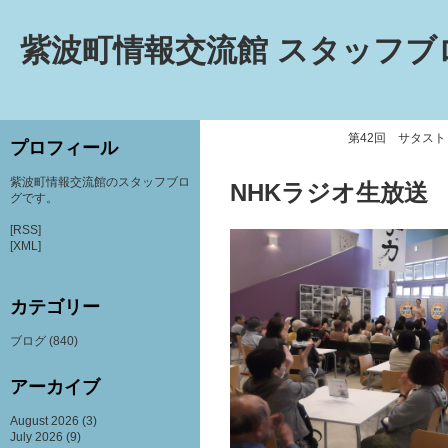
紫波町情報交流館 スタッフブ
第42回 サタス
プロフィール
紫波町情報交流館のスタッフブロ
NHKラジオ生放送
グです。
[RSS]
[XML]
カテゴリー
ブログ
(840)
アーカイブ
August 2026
(3)
July 2026
(9)