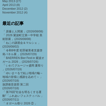
May 2013
(27)
April 2013
(8)
December 2012
(2)
November 2012
(4)
最近の記事
「 原爆と人間展 」(2026/08/08)
「 2026 紫波町立第一中学校 美
術部展 」(2026/08/08)
「 ねこの譲渡会＆マルシェ 」
(2026/08/02)
「 令和8年度 犯罪被害者支援啓
発パネル展 」(2026/07/29)
「 BAERREN Bier Fest in 紫波オ
ガール 2026 」(2026/07/26)
「 いわてグルージャ盛岡 夏祭り
」(2026/07/19)
「 ゆいまーるで結ぶ地域の輪～
地域の皆様に感謝を込めて～ 」
(2026/07/18)
放課後音楽部 第二回
(2026/07/18)
「 第76回"社会を明るくする運
動"「ふれあいフェスティバル 」
(2026/07/11)
「 オガール祭り 2026 ② 」