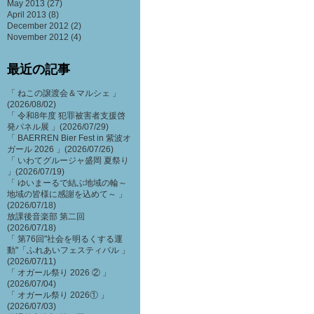
May 2013
(27)
April 2013
(8)
December 2012
(2)
November 2012
(4)
最近の記事
「 ねこの譲渡会＆マルシェ 」
(2026/08/02)
「 令和8年度 犯罪被害者支援啓
発パネル展 」(2026/07/29)
「 BAERREN Bier Fest in 紫波オ
ガール 2026 」(2026/07/26)
「 いわてグルージャ盛岡 夏祭り
」(2026/07/19)
「 ゆいまーるで結ぶ地域の輪～
地域の皆様に感謝を込めて～ 」
(2026/07/18)
放課後音楽部 第二回
(2026/07/18)
「 第76回"社会を明るくする運
動"「ふれあいフェスティバル 」
(2026/07/11)
「 オガール祭り 2026 ② 」
(2026/07/04)
「 オガール祭り 2026① 」
(2026/07/03)