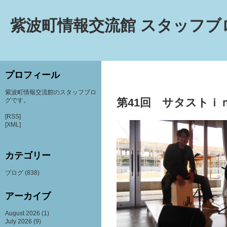
紫波町情報交流館 スタッフブ
プロフィール
紫波町情報交流館のスタッフブロ
第41回 サタストｉ
グです。
[RSS]
[XML]
カテゴリー
ブログ
(838)
アーカイブ
August 2026
(1)
July 2026
(9)