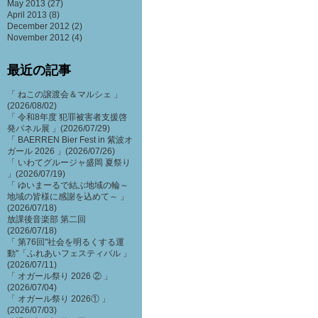
May 2013
(27)
April 2013
(8)
December 2012
(2)
November 2012
(4)
最近の記事
「 ねこの譲渡会＆マルシェ 」
(2026/08/02)
「 令和8年度 犯罪被害者支援啓
発パネル展 」(2026/07/29)
「 BAERREN Bier Fest in 紫波オ
ガール 2026 」(2026/07/26)
「 いわてグルージャ盛岡 夏祭り
」(2026/07/19)
「 ゆいまーるで結ぶ地域の輪～
地域の皆様に感謝を込めて～ 」
(2026/07/18)
放課後音楽部 第二回
(2026/07/18)
「 第76回"社会を明るくする運
動"「ふれあいフェスティバル 」
(2026/07/11)
「 オガール祭り 2026 ② 」
(2026/07/04)
「 オガール祭り 2026① 」
(2026/07/03)