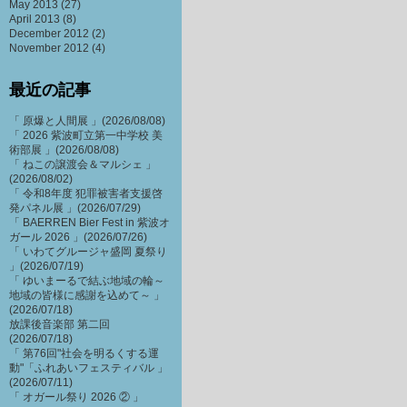
May 2013
(27)
April 2013
(8)
December 2012
(2)
November 2012
(4)
最近の記事
「 原爆と人間展 」(2026/08/08)
「 2026 紫波町立第一中学校 美
術部展 」(2026/08/08)
「 ねこの譲渡会＆マルシェ 」
(2026/08/02)
「 令和8年度 犯罪被害者支援啓
発パネル展 」(2026/07/29)
「 BAERREN Bier Fest in 紫波オ
ガール 2026 」(2026/07/26)
「 いわてグルージャ盛岡 夏祭り
」(2026/07/19)
「 ゆいまーるで結ぶ地域の輪～
地域の皆様に感謝を込めて～ 」
(2026/07/18)
放課後音楽部 第二回
(2026/07/18)
「 第76回"社会を明るくする運
動"「ふれあいフェスティバル 」
(2026/07/11)
「 オガール祭り 2026 ② 」