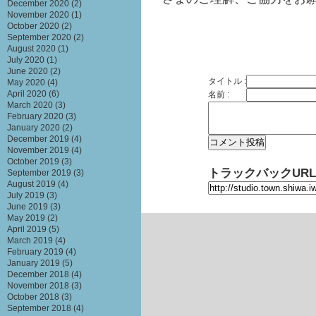
December 2020
(2)
November 2020
(1)
October 2020
(2)
September 2020
(2)
August 2020
(1)
July 2020
(1)
June 2020
(2)
タイトル :
May 2020
(4)
April 2020
(6)
名前 :
March 2020
(3)
February 2020
(3)
January 2020
(2)
December 2019
(4)
November 2019
(4)
October 2019
(3)
トラックバックURL
September 2019
(3)
August 2019
(4)
July 2019
(3)
June 2019
(3)
May 2019
(2)
April 2019
(5)
March 2019
(4)
February 2019
(4)
January 2019
(5)
December 2018
(4)
November 2018
(3)
October 2018
(3)
September 2018
(4)