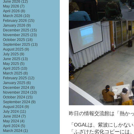
June 2026
(12)
May 2026
(7)
April 2026
(8)
March 2026
(10)
February 2026
(15)
January 2026
(9)
December 2025
(15)
November 2025
(23)
October 2025
(18)
September 2025
(13)
August 2025
(9)
July 2025
(9)
June 2025
(13)
May 2025
(5)
April 2025
(10)
March 2025
(8)
February 2025
(12)
January 2025
(6)
December 2024
(8)
November 2024
(10)
October 2024
(15)
September 2024
(9)
August 2024
(9)
July 2024
(11)
昨日の情報交流館は「熱か
June 2024
(7)
May 2024
(4)
「OGALは、紫波にしかな
April 2024
(5)
March 2024
(1)
「ふざけた劣化コピーには