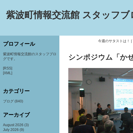
紫波町情報交流館 スタッフブ
今週のサタストは！
|
プロフィール
紫波町情報交流館のスタッフブロ
シンポジウム「か
グです。
[RSS]
[XML]
カテゴリー
ブログ
(840)
アーカイブ
August 2026
(3)
July 2026
(9)