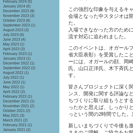
February 2024
(5)
January 2024
(6)
この強烈な印象を与えるキ
December 2023
(9)
会場となった中スタジオは
November 2023
(3)
October 2023
(8)
た。
September 2023
(1)
入場できなかった方のために
August 2023
(3)
July 2023
(6)
流す対応に追われました。
June 2023
(4)
May 2023
(1)
このイベントは、オガールプ
April 2023
(3)
February 2023
(1)
省大臣表彰）を受賞したこ
January 2023
(1)
ーには、オガールの顔、岡
December 2022
(1)
氏、山口正洋氏、木下斉氏
September 2022
(2)
August 2022
(1)
す。
July 2022
(1)
June 2022
(1)
皆さんプロジェクトに深く
May 2022
(1)
April 2022
(2)
ンス、開発に関する評論な
February 2022
(1)
ちづくりに取り組もうとす
December 2021
(1)
November 2021
(2)
ったかと思えば、しっかり
October 2021
(2)
っという間の2時間でした。
May 2021
(3)
March 2021
(2)
新しいまちづくりで今後も
February 2021
(1)
January 2021
(2)
さまのご理解、ご協力をお願い