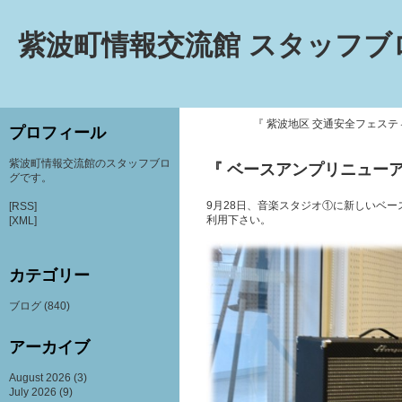
紫波町情報交流館 スタッフブ
『 紫波地区 交通安全フェステ
プロフィール
紫波町情報交流館のスタッフブロ
『 ベースアンプリニューア
グです。
9月28日、音楽スタジオ①に新しいベース
[RSS]
利用下さい。
[XML]
カテゴリー
ブログ
(840)
アーカイブ
August 2026
(3)
July 2026
(9)