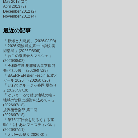
May 2013
(27)
April 2013
(8)
December 2012
(2)
November 2012
(4)
最近の記事
「 原爆と人間展 」(2026/08/08)
「 2026 紫波町立第一中学校 美
術部展 」(2026/08/08)
「 ねこの譲渡会＆マルシェ 」
(2026/08/02)
「 令和8年度 犯罪被害者支援啓
発パネル展 」(2026/07/29)
「 BAERREN Bier Fest in 紫波オ
ガール 2026 」(2026/07/26)
「 いわてグルージャ盛岡 夏祭り
」(2026/07/19)
「 ゆいまーるで結ぶ地域の輪～
地域の皆様に感謝を込めて～ 」
(2026/07/18)
放課後音楽部 第二回
(2026/07/18)
「 第76回"社会を明るくする運
動"「ふれあいフェスティバル 」
(2026/07/11)
「 オガール祭り 2026 ② 」