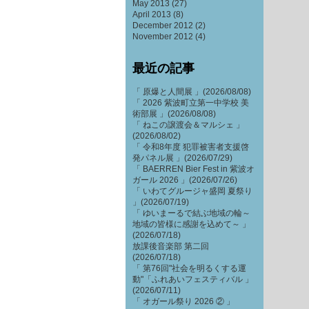
May 2013
(27)
April 2013
(8)
December 2012
(2)
November 2012
(4)
最近の記事
「 原爆と人間展 」(2026/08/08)
「 2026 紫波町立第一中学校 美
術部展 」(2026/08/08)
「 ねこの譲渡会＆マルシェ 」
(2026/08/02)
「 令和8年度 犯罪被害者支援啓
発パネル展 」(2026/07/29)
「 BAERREN Bier Fest in 紫波オ
ガール 2026 」(2026/07/26)
「 いわてグルージャ盛岡 夏祭り
」(2026/07/19)
「 ゆいまーるで結ぶ地域の輪～
地域の皆様に感謝を込めて～ 」
(2026/07/18)
放課後音楽部 第二回
(2026/07/18)
「 第76回"社会を明るくする運
動"「ふれあいフェスティバル 」
(2026/07/11)
「 オガール祭り 2026 ② 」