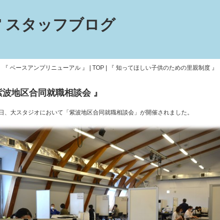
 スタッフブログ
『 ベースアンプリニューアル 』
|
TOP
|
『 知ってほしい子供のための里親制度 』
紫波地区合同就職相談会 』
1日、大スタジオにおいて「紫波地区合同就職相談会」が開催されました。