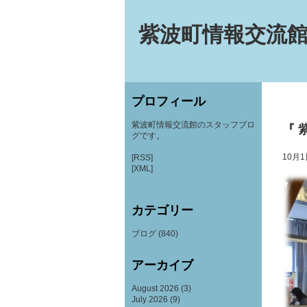
紫波町情報交流館
プロフィール
紫波町情報交流館のスタッフブロ
『 
グです。
10月
[RSS]
[XML]
カテゴリー
ブログ
(840)
アーカイブ
August 2026
(3)
July 2026
(9)