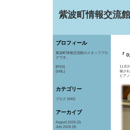
紫波町情報交流館
プロフィール
紫波町情報交流館のスタッフブロ
『 
グです。
11月
[RSS]
催され
[XML]
ピアノ
カテゴリー
ブログ
(840)
アーカイブ
August 2026
(3)
July 2026
(9)