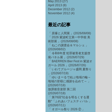
May 2013
(27)
April 2013
(8)
December 2012
(2)
November 2012
(4)
最近の記事
「 原爆と人間展 」(2026/08/08)
「 2026 紫波町立第一中学校 美
術部展 」(2026/08/08)
「 ねこの譲渡会＆マルシェ 」
(2026/08/02)
「 令和8年度 犯罪被害者支援啓
発パネル展 」(2026/07/29)
「 BAERREN Bier Fest in 紫波オ
ガール 2026 」(2026/07/26)
「 いわてグルージャ盛岡 夏祭り
」(2026/07/19)
「 ゆいまーるで結ぶ地域の輪～
地域の皆様に感謝を込めて～ 」
(2026/07/18)
放課後音楽部 第二回
(2026/07/18)
「 第76回"社会を明るくする運
動"「ふれあいフェスティバル 」
(2026/07/11)
「 オガール祭り 2026 ② 」