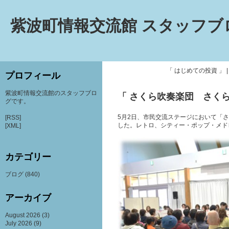
紫波町情報交流館 スタッフブ
「 はじめての投資 」
プロフィール
紫波町情報交流館のスタッフブロ
「 さくら吹奏楽団 さくら
グです。
5月2日、市民交流ステージにおいて「さ
[RSS]
した。レトロ、シティー・ポップ・メド
[XML]
カテゴリー
ブログ
(840)
アーカイブ
August 2026
(3)
July 2026
(9)