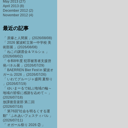
May 2013
(27)
April 2013
(8)
December 2012
(2)
November 2012
(4)
最近の記事
「 原爆と人間展 」(2026/08/08)
「 2026 紫波町立第一中学校 美
術部展 」(2026/08/08)
「 ねこの譲渡会＆マルシェ 」
(2026/08/02)
「 令和8年度 犯罪被害者支援啓
発パネル展 」(2026/07/29)
「 BAERREN Bier Fest in 紫波オ
ガール 2026 」(2026/07/26)
「 いわてグルージャ盛岡 夏祭り
」(2026/07/19)
「 ゆいまーるで結ぶ地域の輪～
地域の皆様に感謝を込めて～ 」
(2026/07/18)
放課後音楽部 第二回
(2026/07/18)
「 第76回"社会を明るくする運
動"「ふれあいフェスティバル 」
(2026/07/11)
「 オガール祭り 2026 ② 」