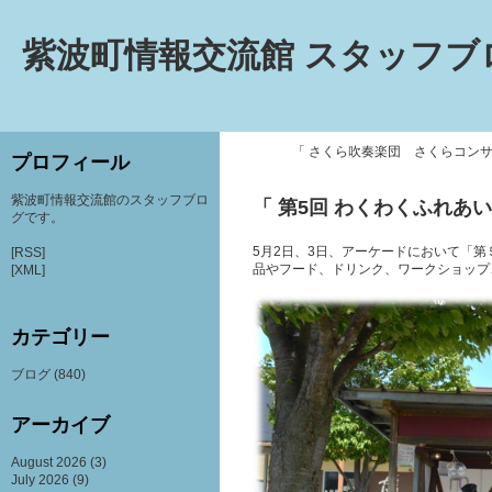
紫波町情報交流館 スタッフブ
「 さくら吹奏楽団 さくらコンサー
プロフィール
紫波町情報交流館のスタッフブロ
「 第5回 わくわくふれあい
グです。
5月2日、3日、アーケードにおいて「
[RSS]
品やフード、ドリンク、ワークショップ
[XML]
カテゴリー
ブログ
(840)
アーカイブ
August 2026
(3)
July 2026
(9)