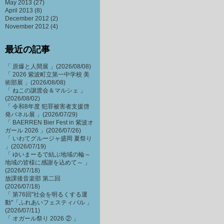
May 2013
(27)
April 2013
(8)
December 2012
(2)
November 2012
(4)
最近の記事
「 原爆と人間展 」(2026/08/08)
「 2026 紫波町立第一中学校 美
術部展 」(2026/08/08)
「 ねこの譲渡会＆マルシェ 」
(2026/08/02)
「 令和8年度 犯罪被害者支援啓
発パネル展 」(2026/07/29)
「 BAERREN Bier Fest in 紫波オ
ガール 2026 」(2026/07/26)
「 いわてグルージャ盛岡 夏祭り
」(2026/07/19)
「 ゆいまーるで結ぶ地域の輪～
地域の皆様に感謝を込めて～ 」
(2026/07/18)
放課後音楽部 第二回
(2026/07/18)
「 第76回"社会を明るくする運
動"「ふれあいフェスティバル 」
(2026/07/11)
「 オガール祭り 2026 ② 」