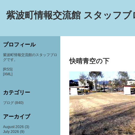
紫波町情報交流館 スタッフブ
プロフィール
紫波町情報交流館のスタッフブロ
快晴青空の下
グです。
[RSS]
[XML]
カテゴリー
ブログ
(840)
アーカイブ
August 2026
(3)
July 2026
(9)