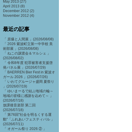
May 2013
(27)
April 2013
(8)
December 2012
(2)
November 2012
(4)
最近の記事
「 原爆と人間展 」(2026/08/08)
「 2026 紫波町立第一中学校 美
術部展 」(2026/08/08)
「 ねこの譲渡会＆マルシェ 」
(2026/08/02)
「 令和8年度 犯罪被害者支援啓
発パネル展 」(2026/07/29)
「 BAERREN Bier Fest in 紫波オ
ガール 2026 」(2026/07/26)
「 いわてグルージャ盛岡 夏祭り
」(2026/07/19)
「 ゆいまーるで結ぶ地域の輪～
地域の皆様に感謝を込めて～ 」
(2026/07/18)
放課後音楽部 第二回
(2026/07/18)
「 第76回"社会を明るくする運
動"「ふれあいフェスティバル 」
(2026/07/11)
「 オガール祭り 2026 ② 」