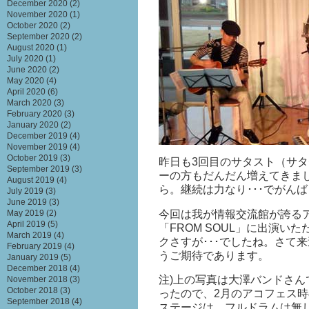
December 2020
(2)
November 2020
(1)
October 2020
(2)
September 2020
(2)
August 2020
(1)
July 2020
(1)
June 2020
(2)
May 2020
(4)
April 2020
(6)
March 2020
(3)
February 2020
(3)
January 2020
(2)
December 2019
(4)
November 2019
(4)
October 2019
(3)
昨日も3回目のサタスト（サ
September 2019
(3)
ーの方もだんだん増えてきま
August 2019
(4)
ら。継続は力なり･･･でがん
July 2019
(3)
June 2019
(3)
今回は我が情報交流館が誇る
May 2019
(2)
April 2019
(5)
「FROM SOUL」に出演
March 2019
(4)
クさすが･･･でしたね。さて
February 2019
(4)
うご期待であります。
January 2019
(5)
December 2018
(4)
注)上の写真は大澤バンドさ
November 2018
(3)
October 2018
(3)
ったので、2月のアコフェス
September 2018
(4)
ステージは、フルドラムは無しと