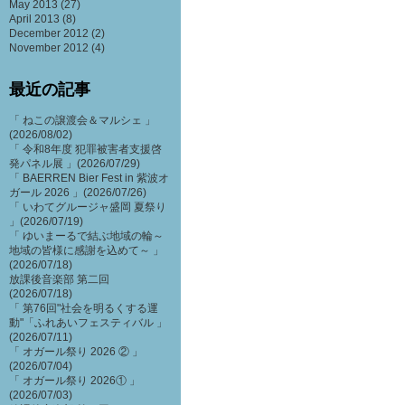
May 2013
(27)
April 2013
(8)
December 2012
(2)
November 2012
(4)
最近の記事
「 ねこの譲渡会＆マルシェ 」
(2026/08/02)
「 令和8年度 犯罪被害者支援啓
発パネル展 」(2026/07/29)
「 BAERREN Bier Fest in 紫波オ
ガール 2026 」(2026/07/26)
「 いわてグルージャ盛岡 夏祭り
」(2026/07/19)
「 ゆいまーるで結ぶ地域の輪～
地域の皆様に感謝を込めて～ 」
(2026/07/18)
放課後音楽部 第二回
(2026/07/18)
「 第76回"社会を明るくする運
動"「ふれあいフェスティバル 」
(2026/07/11)
「 オガール祭り 2026 ② 」
(2026/07/04)
「 オガール祭り 2026① 」
(2026/07/03)