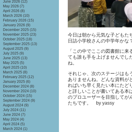
June 2026
(12)
May 2026
(7)
April 2026
(8)
March 2026
(10)
February 2026
(15)
January 2026
(9)
December 2025
(15)
今日は朝から元気な子どもた
November 2025
(23)
October 2025
(18)
日詰小学校さんの中学年かな
September 2025
(13)
August 2025
(9)
「この中でここの図書館に来
July 2025
(9)
ても誰も手を上げませんでした
June 2025
(13)
ね。
May 2025
(5)
April 2025
(10)
March 2025
(8)
それじゃ、次のステージはも
February 2025
(12)
ありませんね。どんな資料が
January 2025
(6)
ればいち早く見たい本にたど
December 2024
(8)
と詳しいことが書いてある本
November 2024
(10)
October 2024
(15)
のプロユーザーを目指してが
September 2024
(9)
たちです。 by yassy
August 2024
(9)
July 2024
(11)
June 2024
(7)
May 2024
(4)
April 2024
(5)
March 2024
(1)