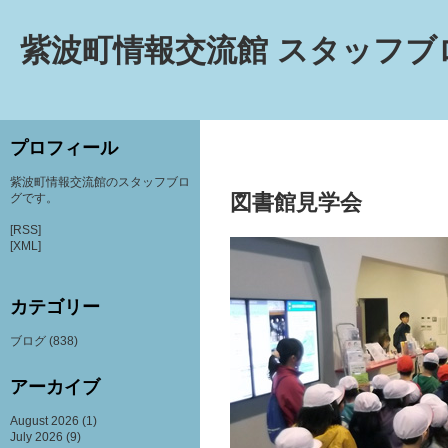
紫波町情報交流館 スタッフブ
プロフィール
紫波町情報交流館のスタッフブロ
図書館見学会
グです。
[RSS]
[XML]
カテゴリー
ブログ
(838)
アーカイブ
August 2026
(1)
July 2026
(9)