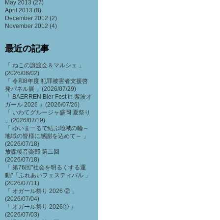
May 2013
(27)
April 2013
(8)
December 2012
(2)
November 2012
(4)
最近の記事
「 ねこの譲渡会＆マルシェ 」
(2026/08/02)
「 令和8年度 犯罪被害者支援啓
発パネル展 」(2026/07/29)
「 BAERREN Bier Fest in 紫波オ
ガール 2026 」(2026/07/26)
「 いわてグルージャ盛岡 夏祭り
」(2026/07/19)
「 ゆいまーるで結ぶ地域の輪～
地域の皆様に感謝を込めて～ 」
(2026/07/18)
放課後音楽部 第二回
(2026/07/18)
「 第76回"社会を明るくする運
動"「ふれあいフェスティバル 」
(2026/07/11)
「 オガール祭り 2026 ② 」
(2026/07/04)
「 オガール祭り 2026① 」
(2026/07/03)