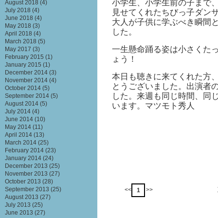
小学生、小学生前の子まで
August 2018
(4)
July 2018
(4)
見せてくれたちびっ子ダン
June 2018
(4)
大人が子供に学ぶべき瞬間
May 2018
(3)
した。
April 2018
(4)
March 2018
(5)
一生懸命踊る姿は小さくた
May 2017
(3)
February 2015
(1)
ょう！
January 2015
(1)
December 2014
(3)
本日も聴きに来てくれた方
November 2014
(4)
とうございました。出演者
October 2014
(5)
した。来週も同じ時間、同じ
September 2014
(5)
August 2014
(5)
います。マツモト秀人
July 2014
(4)
June 2014
(10)
May 2014
(11)
April 2014
(13)
March 2014
(25)
February 2014
(23)
January 2014
(24)
December 2013
(25)
November 2013
(27)
October 2013
(28)
September 2013
(25)
<<
>>
1
August 2013
(27)
July 2013
(25)
June 2013
(27)