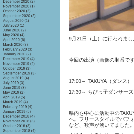
December 2020
(2)
November 2020
(1)
October 2020
(2)
September 2020
(2)
August 2020
(1)
July 2020
(1)
June 2020
(2)
May 2020
(4)
9月21日（土）に行われまし
April 2020
(6)
March 2020
(3)
February 2020
(3)
January 2020
(2)
December 2019
(4)
今回の出演（画像の順番で
November 2019
(4)
October 2019
(3)
September 2019
(3)
August 2019
(4)
17:00～ TAKUYA（ダン
July 2019
(3)
June 2019
(3)
17:30～ ちびっ子ダンサ
May 2019
(2)
April 2019
(5)
March 2019
(4)
February 2019
(4)
January 2019
(5)
県内を中心に活動中のTAK
December 2018
(4)
へ。フリースタイルでパフ
November 2018
(3)
など、歓声が湧いてました
October 2018
(3)
September 2018
(4)