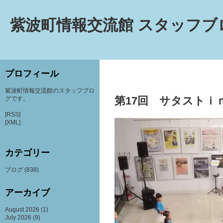
紫波町情報交流館 スタッフブ
プロフィール
紫波町情報交流館のスタッフブロ
第17回 サタストｉ
グです。
[RSS]
[XML]
カテゴリー
ブログ
(838)
アーカイブ
August 2026
(1)
July 2026
(9)