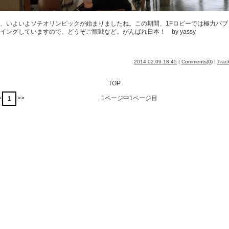
、いよいよソチオリンピックが始まりましたね。この期間、1Fロビーでは極力パブ
イングしていますので、どうぞご観戦など。がんばれ日本！ by yassy
2014.02.09 18:45
|
Comments(0)
|
Trac
TOP
<
>>
1ページ中1ページ目
1