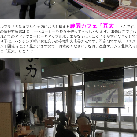
農園カフェ「豆太」
ルプラザの産直マルシェ内にお店を構える
さんです
の情報交流館1Fロビーへコーヒーや昼食を持ってらっしゃいます。出張販売ですね
れたてのアツアツコーヒーとアップルポテ太かな？ほくほくじゃが太かな？そして
り子は、ハンチング帽がお似合いの高橋和久店長さんです。不定期ですが、サタス
ント開催時によく見かけますので、お求めください。なお、産直マルシェ北側入り
ェ「豆太」もどうぞ！