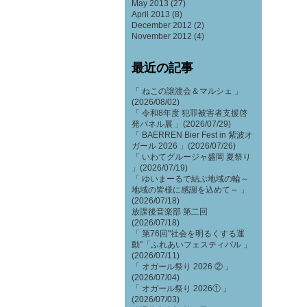
May 2013
(27)
April 2013
(8)
December 2012
(2)
November 2012
(4)
最近の記事
「 ねこの譲渡会＆マルシェ 」
(2026/08/02)
「 令和8年度 犯罪被害者支援啓
発パネル展 」(2026/07/29)
「 BAERREN Bier Fest in 紫波オ
ガール 2026 」(2026/07/26)
「 いわてグルージャ盛岡 夏祭り
」(2026/07/19)
「 ゆいまーるで結ぶ地域の輪～
地域の皆様に感謝を込めて～ 」
(2026/07/18)
放課後音楽部 第二回
(2026/07/18)
「 第76回"社会を明るくする運
動"「ふれあいフェスティバル 」
(2026/07/11)
「 オガール祭り 2026 ② 」
(2026/07/04)
「 オガール祭り 2026① 」
(2026/07/03)