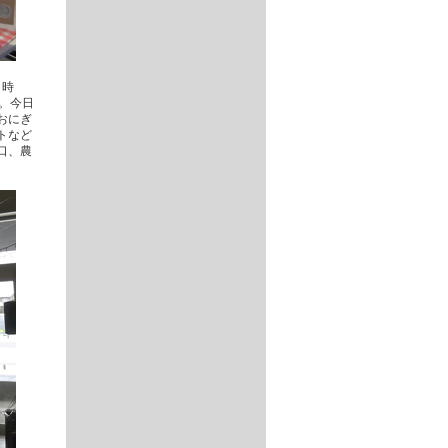
。時
。今日
おにぎ
トなど
口、農