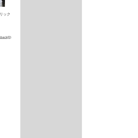
リック
kback(0)