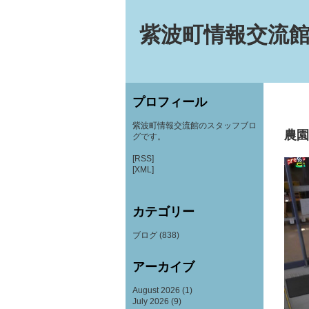
紫波町情報交流館
プロフィール
紫波町情報交流館のスタッフブロ
農園
グです。
[RSS]
[XML]
カテゴリー
ブログ
(838)
アーカイブ
August 2026
(1)
July 2026
(9)