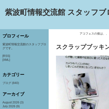
紫波町情報交流館 スタッフブ
アコフェスの後は、、
プロフィール
紫波町情報交流館のスタッフブロ
スクラップブッキ
グです。
[RSS]
[XML]
カテゴリー
ブログ
(840)
アーカイブ
August 2026
(3)
July 2026
(9)