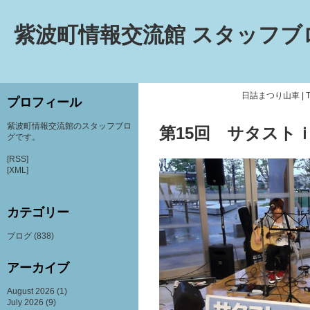
紫波町情報交流館 スタッフブ
日詰まつり山車
|
プロフィール
紫波町情報交流館のスタッフブロ
第15回 サタストｉ
グです。
[RSS]
[XML]
カテゴリー
ブログ
(838)
アーカイブ
August 2026
(1)
July 2026
(9)