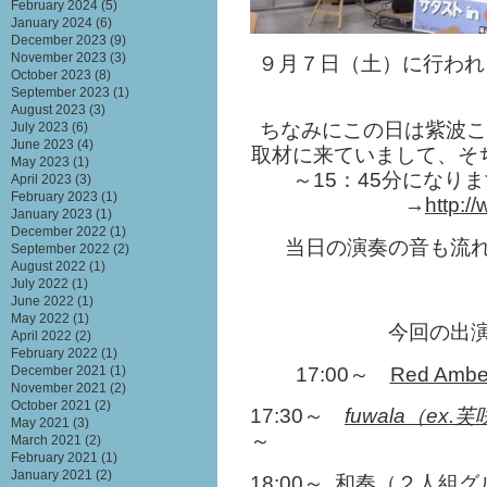
February 2024
(5)
January 2024
(6)
December 2023
(9)
November 2023
(3)
９月７日（土）に行われま
October 2023
(8)
September 2023
(1)
August 2023
(3)
ちなみにこの日は紫波こ
July 2023
(6)
June 2023
(4)
取材に来ていまして、そち
May 2023
(1)
～15：45分になり
April 2023
(3)
February 2023
(1)
→
http://
January 2023
(1)
December 2022
(1)
当日の演奏の音も流
September 2022
(2)
August 2022
(1)
July 2022
(1)
June 2022
(1)
May 2022
(1)
今回の出
April 2022
(2)
February 2022
(1)
17:00～
Red Ambe
December 2021
(1)
November 2021
(2)
October 2021
(2)
17:30～
fuwala
（ex.
May 2021
(3)
～
March 2021
(2)
February 2021
(1)
January 2021
(2)
18:00～
和奏
（２人組グ