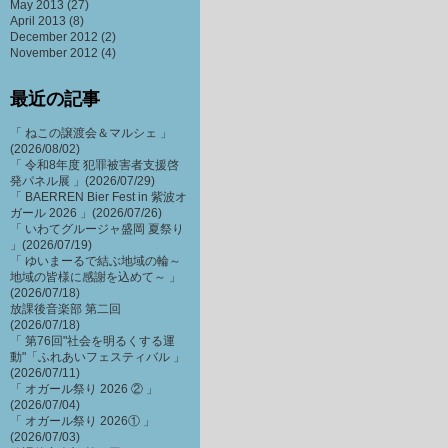
May 2013
(27)
April 2013
(8)
December 2012
(2)
November 2012
(4)
最近の記事
「 ねこの譲渡会＆マルシェ 」
(2026/08/02)
「 令和8年度 犯罪被害者支援啓
発パネル展 」(2026/07/29)
「 BAERREN Bier Fest in 紫波オ
ガール 2026 」(2026/07/26)
「 いわてグルージャ盛岡 夏祭り
」(2026/07/19)
「 ゆいまーるで結ぶ地域の輪～
地域の皆様に感謝を込めて～ 」
(2026/07/18)
放課後音楽部 第二回
(2026/07/18)
「 第76回"社会を明るくする運
動"「ふれあいフェスティバル 」
(2026/07/11)
「 オガール祭り 2026 ② 」
(2026/07/04)
「 オガール祭り 2026① 」
(2026/07/03)