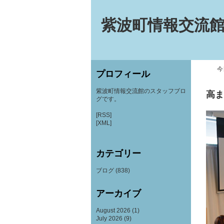
紫波町情報交流館
今
プロフィール
紫波町情報交流館のスタッフブロ
高ま
グです。
[RSS]
[XML]
カテゴリー
ブログ
(838)
アーカイブ
August 2026
(1)
July 2026
(9)