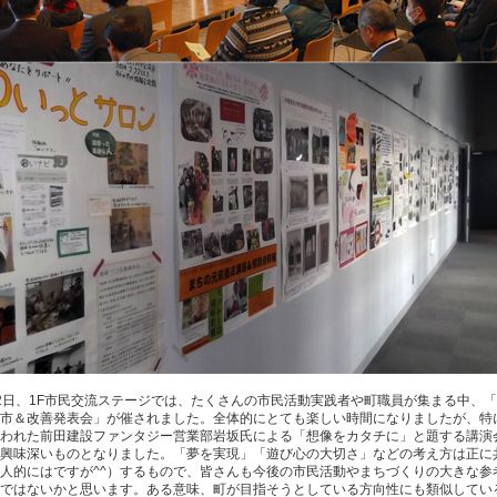
2日、1F市民交流ステージでは、たくさんの市民活動実践者や町職員が集まる中、
市＆改善発表会」が催されました。全体的にとても楽しい時間になりましたが、特
われた前田建設ファンタジー営業部岩坂氏による「想像をカタチに」と題する講演
興味深いものとなりました。「夢を実現」「遊び心の大切さ」などの考え方は正に
人的にはですが^^）するもので、皆さんも今後の市民活動やまちづくりの大きな参
ではないかと思います。ある意味、町が目指そうとしている方向性にも類似してい