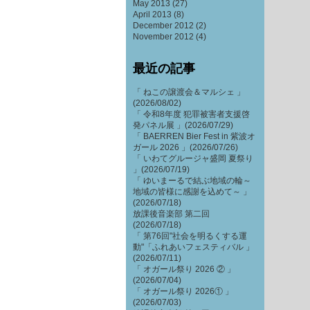
May 2013
(27)
April 2013
(8)
December 2012
(2)
November 2012
(4)
最近の記事
「 ねこの譲渡会＆マルシェ 」
(2026/08/02)
「 令和8年度 犯罪被害者支援啓
発パネル展 」(2026/07/29)
「 BAERREN Bier Fest in 紫波オ
ガール 2026 」(2026/07/26)
「 いわてグルージャ盛岡 夏祭り
」(2026/07/19)
「 ゆいまーるで結ぶ地域の輪～
地域の皆様に感謝を込めて～ 」
(2026/07/18)
放課後音楽部 第二回
(2026/07/18)
「 第76回"社会を明るくする運
動"「ふれあいフェスティバル 」
(2026/07/11)
「 オガール祭り 2026 ② 」
(2026/07/04)
「 オガール祭り 2026① 」
(2026/07/03)