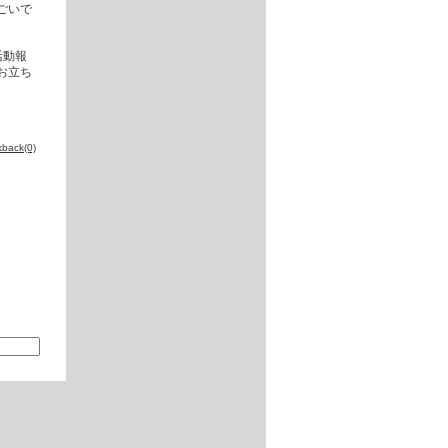
ごいで
活動報
お立ち
kback(0)