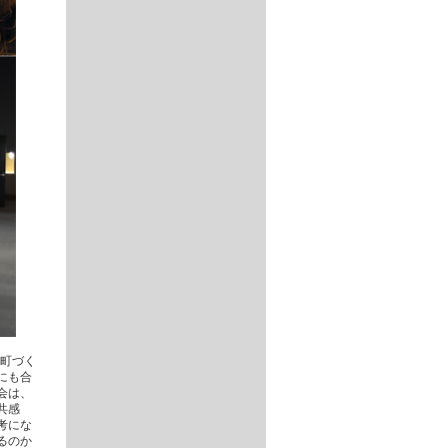
「町づく
にも合
会は、
共感
考にな
るのか