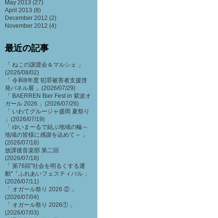
May 2013
(27)
April 2013
(8)
December 2012
(2)
November 2012
(4)
最近の記事
「 ねこの譲渡会＆マルシェ 」
(2026/08/02)
「 令和8年度 犯罪被害者支援啓
発パネル展 」(2026/07/29)
「 BAERREN Bier Fest in 紫波オ
ガール 2026 」(2026/07/26)
「 いわてグルージャ盛岡 夏祭り
」(2026/07/19)
「 ゆいまーるで結ぶ地域の輪～
地域の皆様に感謝を込めて～ 」
(2026/07/18)
放課後音楽部 第二回
(2026/07/18)
「 第76回"社会を明るくする運
動"「ふれあいフェスティバル 」
(2026/07/11)
「 オガール祭り 2026 ② 」
(2026/07/04)
「 オガール祭り 2026① 」
(2026/07/03)