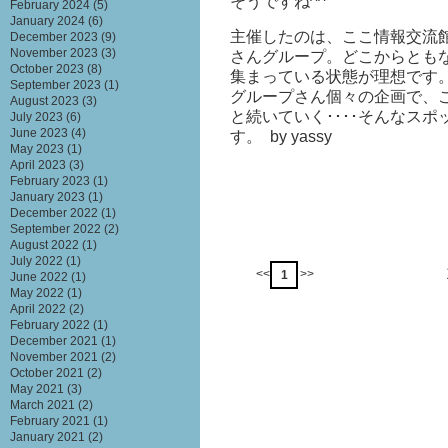
そうですね^^
February 2024
(5)
January 2024
(6)
主催したのは、ここ情報交流館音
December 2023
(9)
November 2023
(3)
さんグループ。どこからとも
October 2023
(8)
集まっている状態が理想です
September 2023
(1)
グループさん個々の企画で、
August 2023
(3)
と続いていく････そんなス
July 2023
(6)
June 2023
(4)
す。 by yassy
May 2023
(1)
April 2023
(3)
February 2023
(1)
January 2023
(1)
December 2022
(1)
September 2022
(2)
August 2022
(1)
July 2022
(1)
<<
>>
1
June 2022
(1)
May 2022
(1)
April 2022
(2)
February 2022
(1)
December 2021
(1)
November 2021
(2)
October 2021
(2)
May 2021
(3)
March 2021
(2)
February 2021
(1)
January 2021
(2)