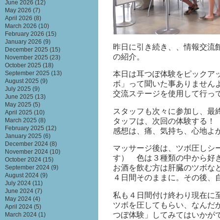
June 2026
(12)
May 2026
(7)
April 2026
(8)
March 2026
(10)
February 2026
(15)
January 2026
(9)
昨日に引き続き、、情報交流
December 2025
(15)
の紹介。
November 2025
(23)
October 2025
(18)
September 2025
(13)
本日は耳つぼ体験をピックア
August 2025
(9)
ボ」って聞いた事ありません
July 2025
(9)
交流ステージを使用して行っ
June 2025
(13)
May 2025
(5)
スタッフも次々に参加し、最
April 2025
(10)
タッフは、次回の体験する
March 2025
(8)
February 2025
(12)
感想は、痛、気持ち、心地よ
January 2025
(6)
December 2024
(8)
マッサージ後は、ツボ圧しシ
November 2024
(10)
す） 色は３種類の中から好
October 2024
(15)
お酒を飲む方は肝臓のツボな
September 2024
(9)
August 2024
(9)
４日間そのままに。その後、
July 2024
(11)
June 2024
(7)
私も４日間付け終わり現在に
May 2024
(4)
ツボを圧してもらい、なんだ
April 2024
(5)
つぼ体験」してみてはいかがで
March 2024
(1)