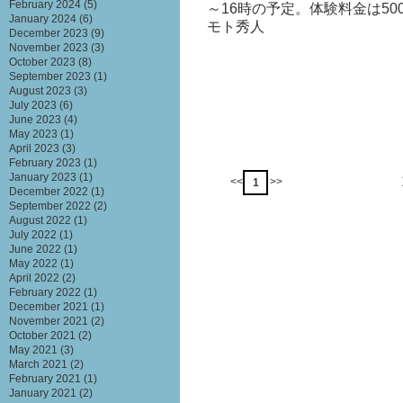
February 2024
(5)
～16時の予定。体験料金は5
January 2024
(6)
モト秀人
December 2023
(9)
November 2023
(3)
October 2023
(8)
September 2023
(1)
August 2023
(3)
July 2023
(6)
June 2023
(4)
May 2023
(1)
April 2023
(3)
February 2023
(1)
January 2023
(1)
<<
>>
1
December 2022
(1)
September 2022
(2)
August 2022
(1)
July 2022
(1)
June 2022
(1)
May 2022
(1)
April 2022
(2)
February 2022
(1)
December 2021
(1)
November 2021
(2)
October 2021
(2)
May 2021
(3)
March 2021
(2)
February 2021
(1)
January 2021
(2)