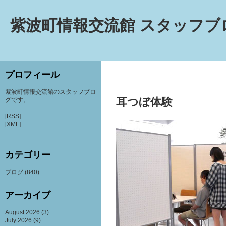
紫波町情報交流館 スタッフブ
プロフィール
紫波町情報交流館のスタッフブロ
耳つぼ体験
グです。
[RSS]
[XML]
カテゴリー
ブログ
(840)
アーカイブ
August 2026
(3)
July 2026
(9)