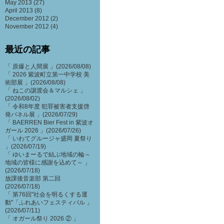
May 2013
(27)
April 2013
(8)
December 2012
(2)
November 2012
(4)
最近の記事
「 原爆と人間展 」(2026/08/08)
「 2026 紫波町立第一中学校 美
術部展 」(2026/08/08)
「 ねこの譲渡会＆マルシェ 」
(2026/08/02)
「 令和8年度 犯罪被害者支援啓
発パネル展 」(2026/07/29)
「 BAERREN Bier Fest in 紫波オ
ガール 2026 」(2026/07/26)
「 いわてグルージャ盛岡 夏祭り
」(2026/07/19)
「 ゆいまーるで結ぶ地域の輪～
地域の皆様に感謝を込めて～ 」
(2026/07/18)
放課後音楽部 第二回
(2026/07/18)
「 第76回"社会を明るくする運
動"「ふれあいフェスティバル 」
(2026/07/11)
「 オガール祭り 2026 ② 」