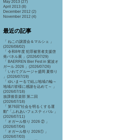
May 2013
(27)
April 2013
(8)
December 2012
(2)
November 2012
(4)
最近の記事
「 ねこの譲渡会＆マルシェ 」
(2026/08/02)
「 令和8年度 犯罪被害者支援啓
発パネル展 」(2026/07/29)
「 BAERREN Bier Fest in 紫波オ
ガール 2026 」(2026/07/26)
「 いわてグルージャ盛岡 夏祭り
」(2026/07/19)
「 ゆいまーるで結ぶ地域の輪～
地域の皆様に感謝を込めて～ 」
(2026/07/18)
放課後音楽部 第二回
(2026/07/18)
「 第76回"社会を明るくする運
動"「ふれあいフェスティバル 」
(2026/07/11)
「 オガール祭り 2026 ② 」
(2026/07/04)
「 オガール祭り 2026① 」
(2026/07/03)