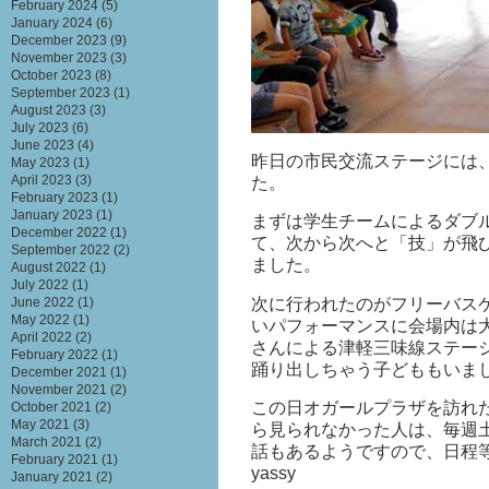
February 2024
(5)
January 2024
(6)
December 2023
(9)
November 2023
(3)
October 2023
(8)
September 2023
(1)
August 2023
(3)
July 2023
(6)
June 2023
(4)
昨日の市民交流ステージには
May 2023
(1)
April 2023
(3)
た。
February 2023
(1)
January 2023
(1)
まずは学生チームによるダブ
December 2022
(1)
て、次から次へと「技」が飛
September 2022
(2)
ました。
August 2022
(1)
July 2022
(1)
次に行われたのがフリーバス
June 2022
(1)
May 2022
(1)
いパフォーマンスに会場内は
April 2022
(2)
さんによる津軽三味線ステー
February 2022
(1)
踊り出しちゃう子どももいま
December 2021
(1)
November 2021
(2)
この日オガールプラザを訪れ
October 2021
(2)
May 2021
(3)
ら見られなかった人は、毎週
March 2021
(2)
話もあるようですので、日程等
February 2021
(1)
yassy
January 2021
(2)